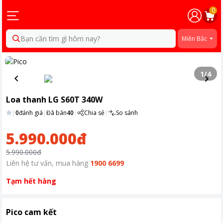
0
Bạn cần tìm gì hôm nay?
Miền Bắc
1
/
4
Loa thanh LG S60T 340W
|
0
đánh giá
|
Đã bán
40
|
Chia sẻ
|
So sánh
5.990.000đ
5.990.000đ
Liên hệ tư vấn, mua hàng
1900 6699
Tạm hết hàng
Pico cam kết