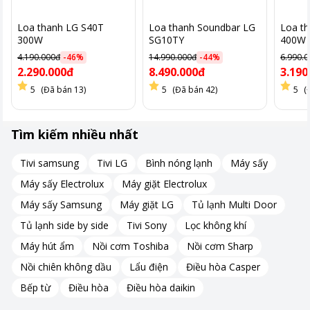
Loa thanh LG S40T
Loa thanh Soundbar LG
Loa t
Âm thanh lý tưởng từ AI Sound Pro
300W
SG10TY
400W
4.190.000đ
-
46
%
14.990.000đ
-
44
%
6.990.
Với công nghệ AI Sound Pro, loa S60T tự động nhận diện và tối
2.290.000đ
8.490.000đ
3.190
ưu hóa âm thanh theo từng nội dung phát.
5
(Đã bán 13)
5
(Đã bán 42)
5
(
Điều này đảm bảo bạn luôn nhận được âm thanh lý tưởng, từ
những bản nhạc nhẹ nhàng đến những cảnh hành động kịch
Tìm kiếm nhiều nhất
tính.
Tivi samsung
Tivi LG
Bình nóng lạnh
Máy sấy
Trải nghiệm nghe đa dạng với EQ 3-Băng tần
Máy sấy Electrolux
Máy giặt Electrolux
Máy sấy Samsung
Máy giặt LG
Tủ lạnh Multi Door
Loa thanh LG S60T cho phép bạn tùy chỉnh trải nghiệm nghe với
EQ 3-Băng tần.
Tủ lạnh side by side
Tivi Sony
Lọc không khí
Bạn có thể dễ dàng điều chỉnh âm bass, mid và treble để phù
Máy hút ẩm
Nồi cơm Toshiba
Nồi cơm Sharp
hợp với sở thích cá nhân hoặc thể loại âm nhạc mà bạn đang
Nồi chiên không dầu
Lẩu điện
Điều hòa Casper
thưởng thức.
Bếp từ
Điều hòa
Điều hòa daikin