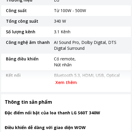
Công suất
Từ 100W - 500W
Tổng công suất
340 W
Số lượng kênh
3.1 Kênh
Công nghệ âm thanh
AI Sound Pro, Dolby Digital, DTS
Digital Surround
Bảng điều khiển
Có remote
Nút nhấn
Kết nối
Bluetooth 5.3, HDMI, USB, Optical
Xem thêm
Tiện ích
Điều khiển bằng điện thoại
Kích thước, khối lượng
85cm x 6.3cm x 8.7cm , khối lượng
Thông tin sản phẩm
2,5 kg (Loa chính), 20cm x 37.7cm x
28.5cm, khối lượng 5,7 kg (Loa siêu
Đặc điểm nổi bật của loa thanh LG S60T 340W
trầm)
Nơi sản xuất
Trung Quốc
Điều khiển dễ dàng với giao diện WOW