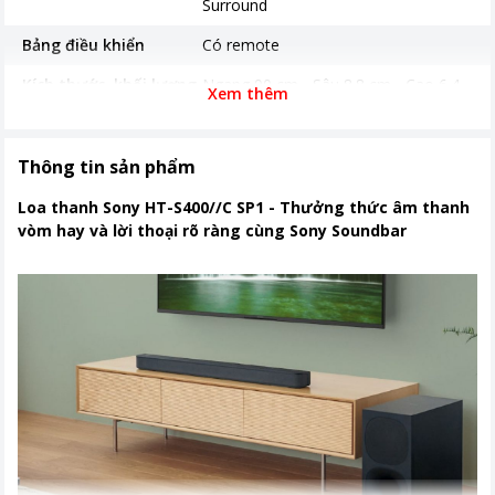
Surround
Bảng điều khiển
Có remote
Kích thước, khối lượng
Ngang 90 cm - Sâu 8.8 cm - Cao 6.4
Xem thêm
cm - Nặng 2.4 kg
Nơi sản xuất
Trung Quốc
Thông tin sản phẩm
Thời gian bảo hành
12 tháng
Loa thanh Sony HT-S400//C SP1 - Thưởng thức âm thanh
Khoảng giá
Từ 5 - 10 triệu
vòm hay và lời thoại rõ ràng cùng Sony Soundbar