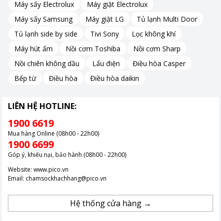
Máy sấy Electrolux
Máy giặt Electrolux
Hình dáng củ loa tối ưu âm thanh hiệu quả
Máy sấy Samsung
Máy giặt LG
Tủ lạnh Multi Door
Thay vì sử dụng loa dạng tròn thông thường, Sony đã trang bị
Tủ lạnh side by side
Tivi Sony
Lọc không khí
cho HT-S400//C SP1 loa X-Balanced Speaker Unit với dạng hình
Máy hút ẩm
Nồi cơm Toshiba
Nồi cơm Sharp
chữ nhật ngang giúp tối đa hóa diện tích màng chắn. Hình dáng
này có tác dụng làm giảm khoảng lệch của củ loa trong khi vẫn
Nồi chiên không dầu
Lẩu điện
Điều hòa Casper
duy trì hiệu quả áp suất của âm thanh được tái tạo. Nhờ đó,
Bếp từ
Điều hòa
Điều hòa daikin
chất âm sẽ ít biến dạng hơn, giúp lời thoại hoặc giọng hát rõ
ràng và trọn vẹn hơn khi đến tai người nghe.
LIÊN HỆ HOTLINE:
1900 6619
Mua hàng Online (08h00 - 22h00)
1900 6699
Góp ý, khiếu nại, bảo hành (08h00 - 22h00)
Website:
www.pico.vn
Email:
chamsockhachhang@pico.vn
Hệ thống cửa hàng →