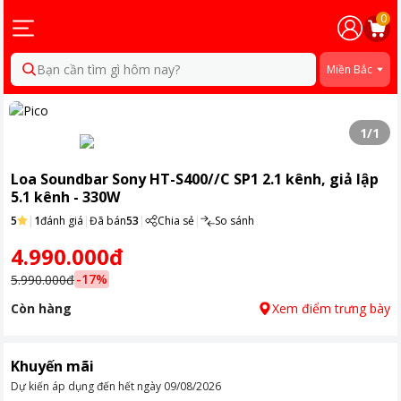
0
Bạn cần tìm gì hôm nay?
Miền Bắc
1
/
1
Loa Soundbar Sony HT-S400//C SP1 2.1 kênh, giả lập
5.1 kênh - 330W
5
|
1
đánh giá
|
Đã bán
53
|
Chia sẻ
|
So sánh
4.990.000đ
-
17
%
5.990.000đ
Còn hàng
Xem điểm trưng bày
Khuyến mãi
Dự kiến áp dụng đến hết ngày
09/08/2026