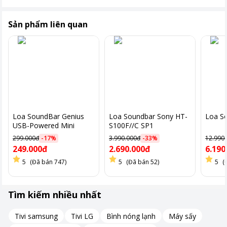
Sản phẩm liên quan
Bên cạnh đó, mặt trước của loa thanh Sony HT-S400//C SP1
còn được tích hợp màn hình OLED tiện dụng. Màn hình này có
nhiệm vụ hiển thị những thông tin về trạng thái của loa như:
Nguồn vào, âm lượng, các chức năng thực hiện trên remote,
chế độ âm thanh,... để người dùng biết được thiết bị đã thực
Loa SoundBar Genius
Loa Soundbar Sony HT-
Loa S
hiện theo các lệnh điều khiển của mình hay chưa.
USB-Powered Mini
S100F//C SP1
SoundBar
299.000đ
-
17
%
3.990.000đ
-
33
%
12.990
249.000đ
2.690.000đ
6.190
5
(Đã bán 747)
5
(Đã bán 52)
5
(
Tìm kiếm nhiều nhất
Tivi samsung
Tivi LG
Bình nóng lạnh
Máy sấy