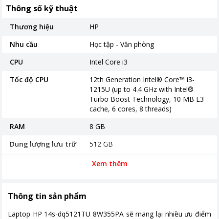
Thông số kỹ thuật
Thương hiệu
HP
Nhu cầu
Học tập - Văn phòng
CPU
Intel Core i3
Tốc độ CPU
12th Generation Intel® Core™ i3-
1215U (up to 4.4 GHz with Intel®
Turbo Boost Technology, 10 MB L3
cache, 6 cores, 8 threads)
RAM
8 GB
Dung lượng lưu trữ
512 GB
Màn hình
14 inch
Xem thêm
Độ phân giải
Full HD
Thông tin sản phẩm
Công nghệ màn hình
(14 inch) diagonal, FHD (1920 x
1080), micro-edge, anti-glare, 250
Laptop HP 14s-dq5121TU 8W355PA sẽ mang lại nhiều ưu điểm
nits, 45% NTSC