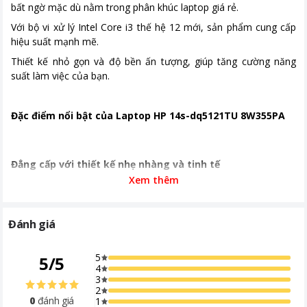
bất ngờ mặc dù nằm trong phân khúc laptop giá rẻ.
Đồ họa và Âm thanh
Intel® UHD Graphics Loa kép, DTS
Với bộ vi xử lý Intel Core i3 thế hệ 12 mới, sản phẩm cung cấp
Studio Sound
hiệu suất mạnh mẽ.
Cổng kết nối
Thiết kế nhỏ gọn và độ bền ấn tượng, giúp tăng cường năng
suất làm việc của bạn.
Thời gian bảo hành
12 tháng
Nơi sản xuất
Trung Quốc
Đặc điểm nổi bật của Laptop HP 14s-dq5121TU 8W355PA
Kích thước, khối lượng
1.4 kg
Khoảng giá
Từ 5 - 10 triệu
Đẳng cấp với thiết kế nhẹ nhàng và tinh tế
Xem thêm
Laptop HP 14s-dq5121TU 8W355PA được thiết kế với phong
cách nhẹ nhàng và tinh tế.
Đánh giá
Với lối thiết kế thanh lịch và sang trọng, máy tính này có đường
nét mềm mại và mỏng nhẹ.
5
5
/
5
Màn hình siêu mỏng giúp giảm kích thước tổng thể, mang lại
4
tính di động tối đa.
3
2
Với trọng lượng chỉ 1,4kg và độ mỏng 1,79cm, bạn có thể dễ
0
đánh giá
1