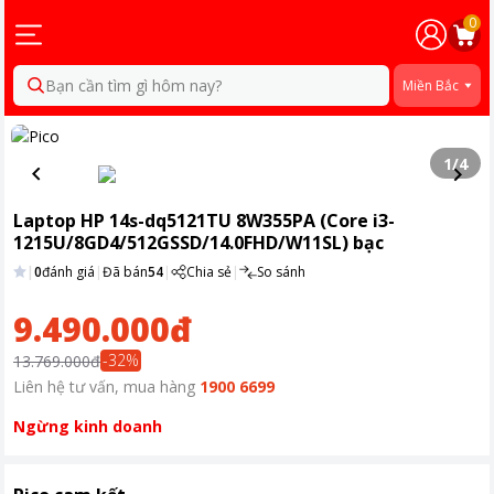
0
Bạn cần tìm gì hôm nay?
Miền Bắc
1
/
4
Laptop HP 14s-dq5121TU 8W355PA (Core i3-
1215U/8GD4/512GSSD/14.0FHD/W11SL) bạc
|
0
đánh giá
|
Đã bán
54
|
Chia sẻ
|
So sánh
9.490.000đ
-
32
%
13.769.000đ
Liên hệ tư vấn, mua hàng
1900 6699
Ngừng kinh doanh