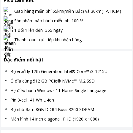
Pico cam kết
Giao hàng miễn phí
65km(miền Bắc) và 30km(TP. HCM)
Sản phẩm bảo hành miễn phí
100
%
1 đổi 1 lên đến
365
ngày
Thanh toán
trực tiếp khi nhận hàng
Đặc điểm nổi bật
Bộ vi xử lý 12th Generation Intel® Core™ i3-1215U
Ổ đĩa cứng 512 GB PCIe® NVMe™ M.2 SSD
Hệ điều hành Windows 11 Home Single Language
Pin 3-cell, 41 Wh Li-ion
Bộ nhớ Ram 8GB DDR4 Buss 3200 SDRAM
Màn hình 14 inch diagonal, FHD (1920 x 1080)