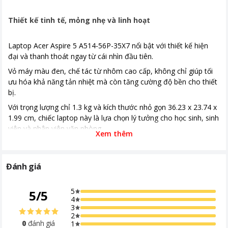
Thời gian bảo hành
12 tháng
Kích thước, khối lượng
36.23 x 23.74 x 1.99 mm
Thiết kế tinh tế, mỏng nhẹ và linh hoạt
Hệ điều hành
Windows 11 Home
Laptop Acer Aspire 5 A514-56P-35X7 nổi bật với thiết kế hiện
đại và thanh thoát ngay từ cái nhìn đầu tiên.
PIn
3 cell 50 Wh , Pin liền
Vỏ máy màu đen, chế tác từ nhôm cao cấp, không chỉ giúp tối
Khoảng giá
Từ 10 - 20 triệu
ưu hóa khả năng tản nhiệt mà còn tăng cường độ bền cho thiết
bị.
Với trọng lượng chỉ 1.3 kg và kích thước nhỏ gọn 36.23 x 23.74 x
1.99 cm, chiếc laptop này là lựa chọn lý tưởng cho học sinh, sinh
viên và nhân viên văn phòng.
Xem thêm
Bạn có thể dễ dàng bỏ vào balo và mang theo bất cứ đâu, từ
lớp học đến quán cà phê, để làm việc và giải trí mọi lúc, mọi nơi.
Đánh giá
5
5
/
5
4
3
2
0
đánh giá
1