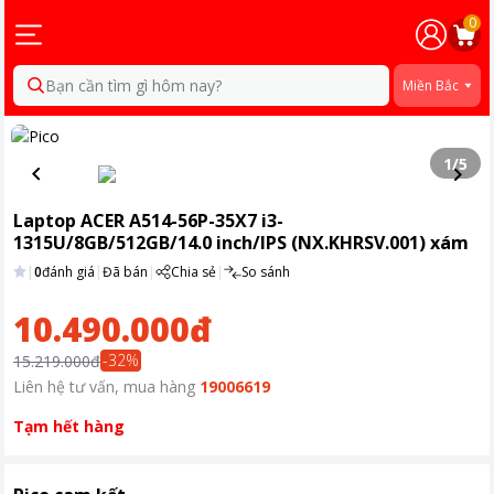
0
Bạn cần tìm gì hôm nay?
Miền Bắc
1
/
5
Laptop ACER A514-56P-35X7 i3-
1315U/8GB/512GB/14.0 inch/IPS (NX.KHRSV.001) xám
|
0
đánh giá
|
Đã bán
|
Chia sẻ
|
So sánh
10.490.000đ
-
32
%
15.219.000đ
Liên hệ tư vấn, mua hàng
19006619
Tạm hết hàng