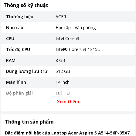
Thông số kỹ thuật
Thương hiệu
ACER
Nhu cầu
Học tập - Văn phòng
CPU
Intel Core i3
Tốc độ CPU
Intel® Core™ i3-1315U
RAM
8 GB
Dung lượng lưu trữ
512 GB
Màn hình
14 inch
Độ phân giải
Full HD
Xem thêm
Công nghệ màn hình
Tấm nền IPS
Đồ họa và Âm thanh
Onboard Intel UHD Graphics
Thông tin sản phẩm
Cổng kết nối
Đặc điểm nổi bật của Laptop Acer Aspire 5 A514-56P-35X7