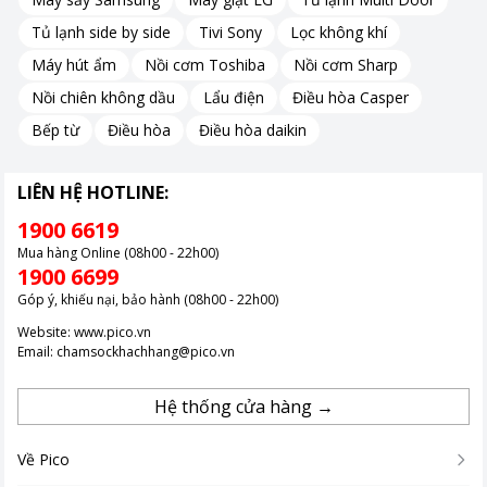
Tủ lạnh side by side
Tivi Sony
Lọc không khí
Máy hút ẩm
Nồi cơm Toshiba
Nồi cơm Sharp
Nồi chiên không dầu
Lẩu điện
Điều hòa Casper
Bếp từ
Điều hòa
Điều hòa daikin
LIÊN HỆ HOTLINE:
1900 6619
Cấu hình vượt trội, đa nhiệm mượt mà
Mua hàng Online (08h00 - 22h00)
1900 6699
Góp ý, khiếu nại, bảo hành (08h00 - 22h00)
Sở hữu vi xử lý Intel Core i3-1315U thế hệ mới với 6 nhân và 8
luồng, chiếc CPU của Acer Aspire 5 A514-56P-35X7 đạt xung
Website:
www.pico.vn
nhịp tối đa 4.50 GHz, đảm bảo mọi tác vụ diễn ra mượt mà và
Email:
chamsockhachhang@pico.vn
hiệu quả
Khả năng đa nhiệm được nâng cao nhờ RAM 8GB LPDDR5
Hệ thống cửa hàng →
6400MHz, với băng thông vượt trội so với thế hệ DDR4 trước
đó. Sự kết hợp này giúp xử lý mượt mà các ứng dụng và tác vụ
Về Pico
yêu cầu hiệu suất cao.