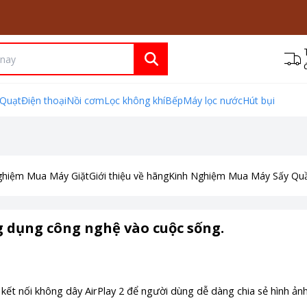
Quạt
Điện thoại
Nồi cơm
Lọc không khí
Bếp
Máy lọc nước
Hút bụi
ghiệm Mua Máy Giặt
Giới thiệu về hãng
Kinh Nghiệm Mua Máy Sấy Qu
ng dụng công nghệ vào cuộc sống.
ết nối không dây AirPlay 2 để người dùng dễ dàng chia sẻ hình ảnh,