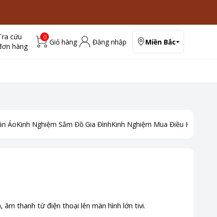
Tra cứu
0
Giỏ hàng
Đăng nhập
Miền Bắc
đơn hàng
ần Áo
Kinh Nghiệm Sắm Đồ Gia Đình
Kinh Nghiệm Mua Điều Hoà
Kinh
 âm thanh từ điện thoại lên màn hình lớn tivi.