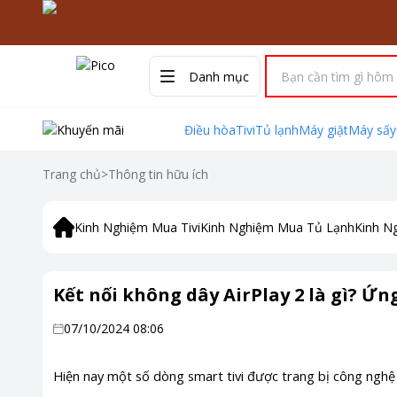
Danh mục
Điều hòa
Tivi
Tủ lạnh
Máy giặt
Máy sấy
Trang chủ
>
Thông tin hữu ích
Kinh Nghiệm Mua Tivi
Kinh Nghiệm Mua Tủ Lạnh
Kinh N
Kết nối không dây AirPlay 2 là gì? Ứ
07/10/2024 08:06
Hiện nay một số dòng smart tivi được trang bị công nghệ k