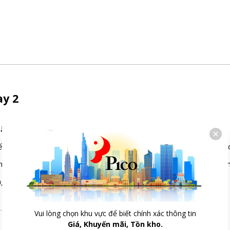
ay 2
năng thú vị của công nghệ này như:
t nối điện thoại với tivi để chia sẻ hình ảnh, âm thanh lên màn hình
nhạc sôi động hay rạp chiếu phim thu nhỏ với khả năng phát nhạc kh
khi kết nối hai loa AirPlay 2 tương thích với Apple TV.
Vui lòng chọn khu vực để biết chính xác thông tin
Giá, Khuyến mãi, Tồn kho.