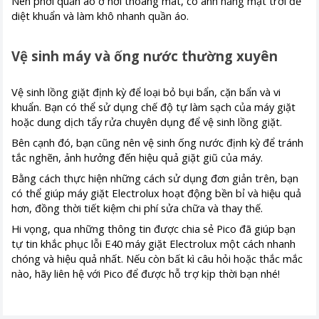
Nên phơi quần áo ở nơi thoáng mát, có ánh nắng mặt trời để
diệt khuẩn và làm khô nhanh quần áo.
Vệ sinh máy và ống nước thường xuyên
Vệ sinh lồng giặt định kỳ để loại bỏ bụi bẩn, cặn bẩn và vi
khuẩn. Bạn có thể sử dụng chế độ tự làm sạch của máy giặt
hoặc dung dịch tẩy rửa chuyên dụng để vệ sinh lồng giặt.
Bên cạnh đó, bạn cũng nên vệ sinh ống nước định kỳ để tránh
tắc nghẽn, ảnh hưởng đến hiệu quả giặt giũ của máy.
Bằng cách thực hiện những cách sử dụng đơn giản trên, bạn
có thể giúp máy giặt Electrolux hoạt động bền bỉ và hiệu quả
hơn, đồng thời tiết kiệm chi phí sửa chữa và thay thế.
Hi vọng, qua những thông tin được chia sẻ Pico đã giúp bạn
tự tin khắc phục lỗi E40 máy giặt Electrolux một cách nhanh
chóng và hiệu quả nhất. Nếu còn bất kì câu hỏi hoặc thắc mắc
nào, hãy liên hệ với Pico để được hỗ trợ kịp thời bạn nhé!