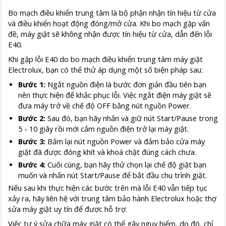
Bo mạch điều khiển trung tâm là bộ phận nhận tín hiệu từ cửa
và điều khiển hoạt động đóng/mở cửa. Khi bo mạch gặp vấn
đề, máy giặt sẽ không nhận được tín hiệu từ cửa, dẫn đến lỗi
E40.
Khi gặp lỗi E40 do bo mạch điều khiển trung tâm máy giặt
Electrolux, bạn có thể thử áp dụng một số biện pháp sau:
Bước 1:
Ngắt nguồn điện là bước đơn giản đầu tiên bạn
nên thực hiện để khắc phục lỗi. Việc ngắt điện máy giặt sẽ
đưa máy trở về chế độ OFF bằng nút nguồn Power.
Bước 2:
Sau đó, bạn hãy nhấn và giữ nút Start/Pause trong
5 - 10 giây rồi mới cắm nguồn điện trở lại máy giặt.
Bước 3:
Bấm lại nút nguồn Power và đảm bảo cửa máy
giặt đã được đóng khít và khoá chặt đúng cách chưa.
Bước 4:
Cuối cùng, bạn hãy thử chọn lại chế độ giặt bạn
muốn và nhấn nút Start/Pause để bắt đầu chu trình giặt.
Nếu sau khi thực hiện các bước trên mà lỗi E40 vẫn tiếp tục
xảy ra, hãy liên hệ với trung tâm bảo hành Electrolux hoặc thợ
sửa máy giặt uy tín để được hỗ trợ.
Việc tự ý sửa chữa máy giặt có thể gây nguy hiểm, do đó, chỉ