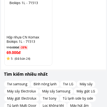
Hộp nhựa CN Komax
Biokips 1L - 71513
110.000đ
-
38
%
69.000đ
5
(Đã bán 24)
Tìm kiếm nhiều nhất
Tivi samsung
Bình nóng lạnh
Tivi LG
Máy sấy
Máy sấy Electrolux
Máy sấy Samsung
Máy giặt LG
Máy giặt Electrolux
Tivi Sony
Tủ lạnh side by side
Tủ lạnh Multi Door
Lọc không khí
Máy hút ẩm