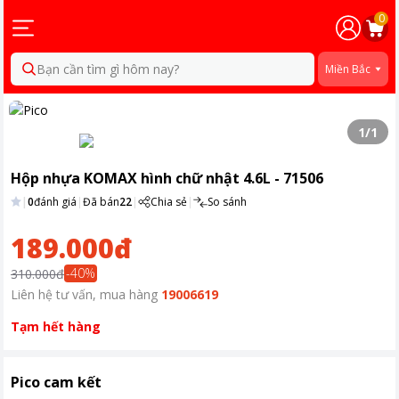
0
Bạn cần tìm gì hôm nay?
Miền Bắc
1
/
1
Hộp nhựa KOMAX hình chữ nhật 4.6L - 71506
|
0
đánh giá
|
Đã bán
22
|
Chia sẻ
|
So sánh
189.000đ
-
40
%
310.000đ
Liên hệ tư vấn, mua hàng
19006619
Tạm hết hàng
Pico cam kết