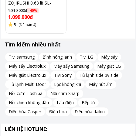
ZOJIRUSHI 0,63 lít SL-
MEE07-AB
1.810.000đ
-
40
%
1.099.000đ
5
(Đã bán 4)
Tìm kiếm nhiều nhất
Tivi samsung
Bình nóng lạnh
Tivi LG
Máy sấy
Máy sấy Electrolux
Máy sấy Samsung
Máy giặt LG
Máy giặt Electrolux
Tivi Sony
Tủ lạnh side by side
Tủ lạnh Multi Door
Lọc không khí
Máy hút ẩm
Nồi cơm Toshiba
Nồi cơm Sharp
Nồi chiên không dầu
Lẩu điện
Bếp từ
Điều hòa Casper
Điều hòa
Điều hòa daikin
LIÊN HỆ HOTLINE: