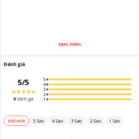
Xem thêm
Đánh giá
5
5
/
5
4
3
2
0
đánh giá
1
Mới nhất
5 Sao
4 Sao
3 Sao
2 Sao
1 Sao