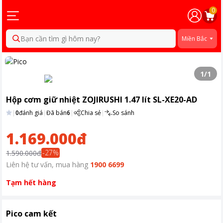
0
Bạn cần tìm gì hôm nay?
Miền Bắc
1
/
1
Hộp cơm giữ nhiệt ZOJIRUSHI 1.47 lít SL-XE20-AD
|
0
đánh giá
|
Đã bán
6
|
Chia sẻ
|
So sánh
1.169.000đ
-
27
%
1.590.000đ
Liên hệ tư vấn, mua hàng
1900 6699
Tạm hết hàng
Pico cam kết