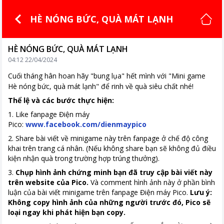
HÈ NÓNG BỨC, QUÀ MÁT LẠNH
HÈ NÓNG BỨC, QUÀ MÁT LẠNH
04:12 22/04/2024
Cuối tháng hân hoan hãy "bung lụa" hết mình với "Mini game
Hè nóng bức, quà mát lạnh" để rinh về quà siêu chất nhé!
Thể lệ và các bước thực hiện:
1. Like fanpage Điện máy
Pico:
www.facebook.com/dienmaypico
2. Share bài viết về minigame này trên fanpage ở chế độ công
khai trên trang cá nhân. (Nếu không share bạn sẽ không đủ điều
kiện nhận quà trong trường hợp trúng thưởng).
3.
Chụp hình ảnh chứng minh bạn đã truy cập bài viết này
trên website của Pico.
Và comment hình ảnh này ở phần bình
luận của bài viết minigame trên fanpage Điện máy Pico.
Lưu ý:
Không copy hình ảnh của những người trước đó, Pico sẽ
loại ngay khi phát hiện bạn copy.