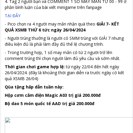
4. Tag 2 người bạn và COMMENT 1 SỐ MAY MẮN TỪ 00 - 99 ở
phần bình luận của bài viết minigame trên fanpage
TẠI ĐÂY
- Pico chọn ra 4 người may mắn nhận quà theo
GIẢI 7- KẾT
QUẢ XSMB THỨ 6 tức ngày 26/04/2024
- Người trúng thưởng là người có SMM trùng với GIẢI 7 nhưng
điều kiện đủ là phải làm đầy đủ thể lệ chương trình.
- Trong trường hợp, 1 số may mắn có từ 2 người trở lên
comment trúng thì chọn người làm đủ yêu cầu và sớm nhất.
Thời gian chơi game hợp lệ:
từ ngày 22/04 đến hết ngày
26/04/2024. (đây là khoảng thời gian diễn ra trước ngày có kết
quả XSMB 26/04)
Qùa tặng hấp dẫn tuần này:
Hộp cơm cắm điện Magic A03 trị giá 200.000đ
Bộ dao 5 món quốc tế AAD trị giá 200.000đ