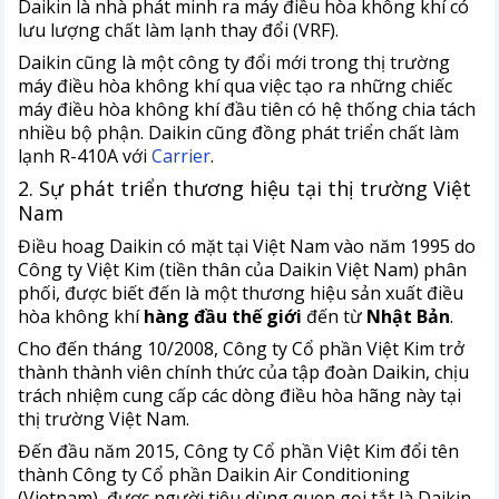
Daikin là nhà phát minh ra máy điều hòa không khí có
lưu lượng chất làm lạnh thay đổi (VRF).
Daikin cũng là một công ty đổi mới trong thị trường
máy điều hòa không khí qua việc tạo ra những chiếc
máy điều hòa không khí đầu tiên có hệ thống chia tách
nhiều bộ phận. Daikin cũng đồng phát triển chất làm
lạnh R-410A với
Carrier
.
2. Sự phát triển thương hiệu tại thị trường Việt
Nam​​​​​​​
Điều hoag Daikin có mặt tại Việt Nam vào năm 1995 do
Công ty Việt Kim (tiền thân của Daikin Việt Nam) phân
phối, được biết đến là một thương hiệu sản xuất điều
hòa không khí
hàng đầu thế giới
đến từ
Nhật Bản
.
Cho đến tháng 10/2008, Công ty Cổ phần Việt Kim trở
thành thành viên chính thức của tập đoàn Daikin, chịu
trách nhiệm cung cấp các dòng điều hòa hãng này tại
thị trường Việt Nam.
Đến đầu năm 2015, Công ty Cổ phần Việt Kim đổi tên
thành Công ty Cổ phần Daikin Air Conditioning
(Vietnam), được người tiêu dùng quen gọi tắt là Daikin