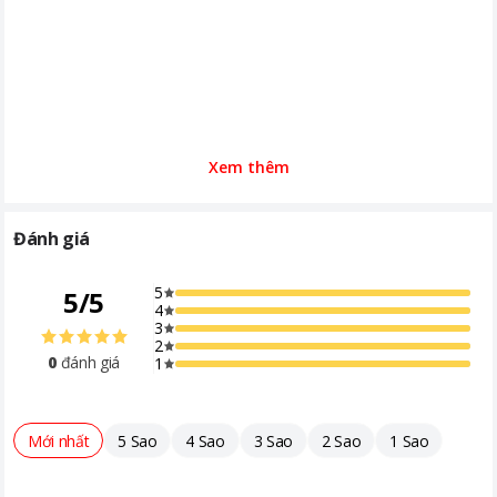
Xem thêm
Đánh giá
5
5
/
5
4
3
2
0
đánh giá
1
Mới nhất
5 Sao
4 Sao
3 Sao
2 Sao
1 Sao