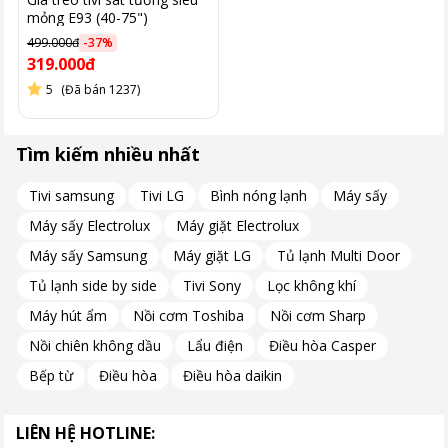
mỏng E93 (40-75")
499.000đ
-
37
%
319.000đ
5
(Đã bán 1237)
Tìm kiếm nhiều nhất
Tivi samsung
Tivi LG
Bình nóng lạnh
Máy sấy
Máy sấy Electrolux
Máy giặt Electrolux
Máy sấy Samsung
Máy giặt LG
Tủ lạnh Multi Door
Tủ lạnh side by side
Tivi Sony
Lọc không khí
Máy hút ẩm
Nồi cơm Toshiba
Nồi cơm Sharp
Nồi chiên không dầu
Lẩu điện
Điều hòa Casper
Bếp từ
Điều hòa
Điều hòa daikin
LIÊN HỆ HOTLINE: