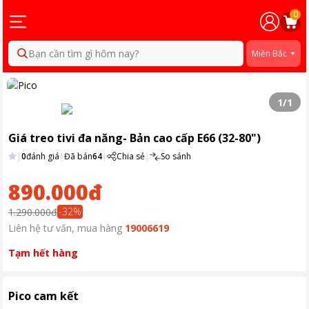
0
Bạn cần tìm gì hôm nay?
Miền Bắc
1
/
1
Giá treo tivi đa năng- Bản cao cấp E66 (32-80")
|
0
đánh giá
|
Đã bán
64
|
Chia sẻ
|
So sánh
890.000đ
-
32
%
1.290.000đ
Liên hệ tư vấn, mua hàng
19006619
Tạm hết hàng
Pico cam kết