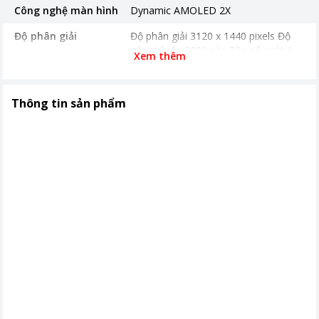
Công nghệ màn hình
Dynamic AMOLED 2X
Độ phân giải
Độ phân giải 3120 x 1440 pixels Độ
sáng tối đa 2600 nits Tần số quét 1-
Xem thêm
120Hz
Màn hình rộng
6.9 inch
Thông tin sản phẩm
Mặt kính cảm ứng
Corning® Gorilla® Armor 2
Camera sau
Camera siêu rộng 50MP Camera góc
rộng 200 MP Camera Tele (5x) 50MP
Camera Tele (3x) 10MP
Camera trước
12MP
Chip xử lý (CPU)
Snapdragon 8 Elite dành cho Galaxy
(3nm)
Pin & Sạc
Pin 5000 mAh Hỗ trợ sạc tối đa 45W
Sim & nghe gọi
2 nano SIM + Esim
Tính năng đặc biệt
Kháng nước, bụi