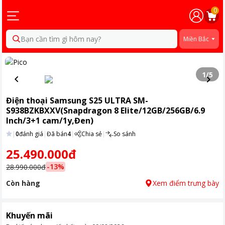
0
Bạn cần tìm gì hôm nay?
Miền Bắc
1
/
5
Điện thoại Samsung S25 ULTRA SM-
S938BZKBXXV(Snapdragon 8 Elite/12GB/256GB/6.9
Inch/3+1 cam/1y,Đen)
|
0
đánh giá
|
Đã bán
4
|
Chia sẻ
|
So sánh
25.490.000đ
-
13
%
28.990.000đ
Còn hàng
Xem điểm trưng bày
Khuyến mãi