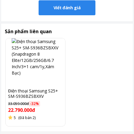
Viết đánh giá
Sản phẩm liên quan
Điện thoại Samsung S25+
SM-S936BZSBXXV
(Snapdragon 8
33.059.000đ
-
32
%
Elite/12GB/256GB/6.7
22.790.000đ
Inch/3+1 cam/1y,Xám Bạc)
5
(Đã bán 2)