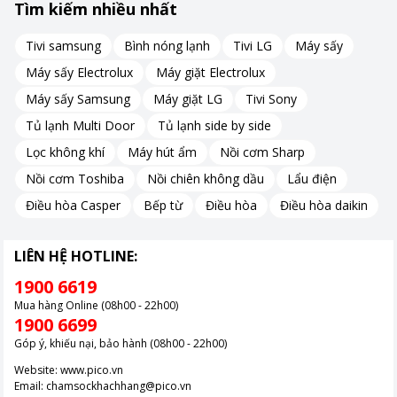
Tìm kiếm nhiều nhất
Tivi samsung
Bình nóng lạnh
Tivi LG
Máy sấy
Máy sấy Electrolux
Máy giặt Electrolux
Máy sấy Samsung
Máy giặt LG
Tivi Sony
Tủ lạnh Multi Door
Tủ lạnh side by side
Lọc không khí
Máy hút ẩm
Nồi cơm Sharp
Nồi cơm Toshiba
Nồi chiên không dầu
Lẩu điện
Điều hòa Casper
Bếp từ
Điều hòa
Điều hòa daikin
LIÊN HỆ HOTLINE:
1900 6619
Mua hàng Online (08h00 - 22h00)
1900 6699
Góp ý, khiếu nại, bảo hành (08h00 - 22h00)
Website:
www.pico.vn
Email:
chamsockhachhang@pico.vn