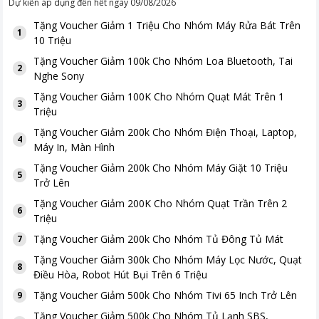
Dự kiến áp dụng đến hết ngày
09/08/2026
Tặng
Voucher Giảm 1 Triệu Cho Nhóm Máy Rửa Bát Trên
1
10 Triệu
Tặng
Voucher Giảm 100k Cho Nhóm Loa Bluetooth, Tai
2
Nghe Sony
Tặng
Voucher Giảm 100K Cho Nhóm Quạt Mát Trên 1
3
Triệu
Tặng
Voucher Giảm 200k Cho Nhóm Điện Thoại, Laptop,
4
Máy In, Màn Hình
Tặng
Voucher Giảm 200k Cho Nhóm Máy Giặt 10 Triệu
5
Trở Lên
Tặng
Voucher Giảm 200K Cho Nhóm Quạt Trần Trên 2
6
Triệu
Tặng
Voucher Giảm 200k Cho Nhóm Tủ Đông Tủ Mát
7
Tặng
Voucher Giảm 300k Cho Nhóm Máy Lọc Nước, Quạt
8
Điều Hòa, Robot Hút Bụi Trên 6 Triệu
Tặng
Voucher Giảm 500k Cho Nhóm Tivi 65 Inch Trở Lên
9
Tặng
Voucher Giảm 500k Cho Nhóm Tủ Lạnh SBS,