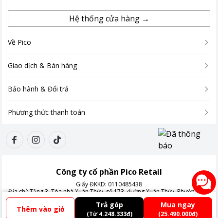
Hệ thống cửa hàng →
Về Pico
Giao dịch & Bán hàng
Bảo hành & Đổi trả
Phương thức thanh toán
Công ty cổ phần Pico Retail
Giấy ĐKKD:
0110485438
Địa chỉ:
Tầng 3, Tòa nhà Xuân Thủy, số 173, đường Xuân Thủy, Phường Cầu
Giấy, Thành phố Hà Nội, Việt Nam
Trả góp
Mua ngay
Thêm vào giỏ
(Từ 4.248.333đ)
(25.490.000đ)