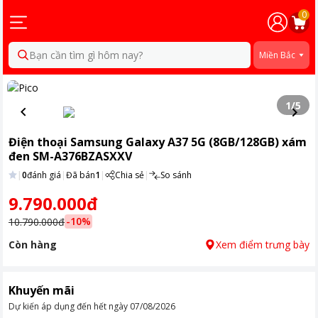
0
Bạn cần tìm gì hôm nay?
Miền Bắc
1
/
5
Điện thoại Samsung Galaxy A37 5G (8GB/128GB) xám
đen SM-A376BZASXXV
|
0
đánh giá
|
Đã bán
1
|
Chia sẻ
|
So sánh
9.790.000đ
-
10
%
10.790.000đ
Còn hàng
Xem điểm trưng bày
Khuyến mãi
Dự kiến áp dụng đến hết ngày
07/08/2026