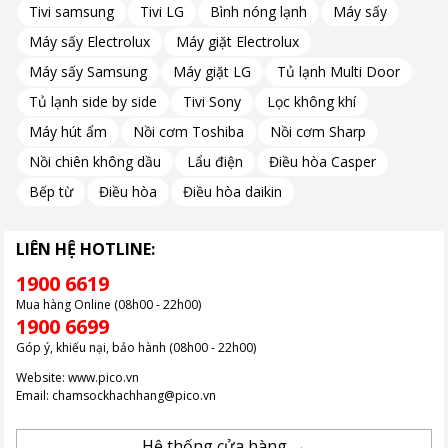
Tivi samsung
Tivi LG
Bình nóng lạnh
Máy sấy
Máy sấy Electrolux
Máy giặt Electrolux
Máy sấy Samsung
Máy giặt LG
Tủ lạnh Multi Door
Tủ lạnh side by side
Tivi Sony
Lọc không khí
Máy hút ẩm
Nồi cơm Toshiba
Nồi cơm Sharp
Nồi chiên không dầu
Lẩu điện
Điều hòa Casper
Bếp từ
Điều hòa
Điều hòa daikin
LIÊN HỆ HOTLINE:
1900 6619
Mua hàng Online (08h00 - 22h00)
1900 6699
Góp ý, khiếu nại, bảo hành (08h00 - 22h00)
Website:
www.pico.vn
Email:
chamsockhachhang@pico.vn
Hệ thống cửa hàng →