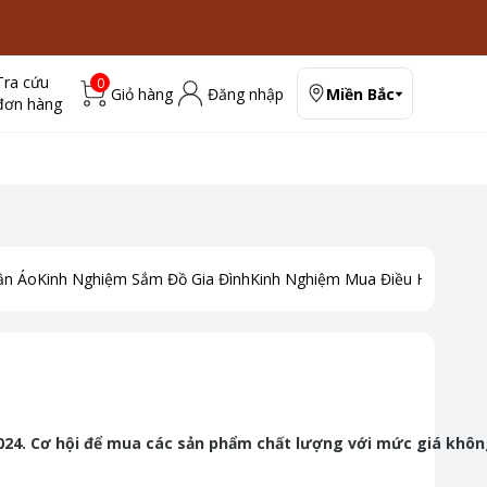
Tra cứu
0
Giỏ hàng
Đăng nhập
Miền Bắc
đơn hàng
ần Áo
Kinh Nghiệm Sắm Đồ Gia Đình
Kinh Nghiệm Mua Điều Hoà
Kinh
2024. Cơ hội để mua các sản phẩm chất lượng với mức giá khô