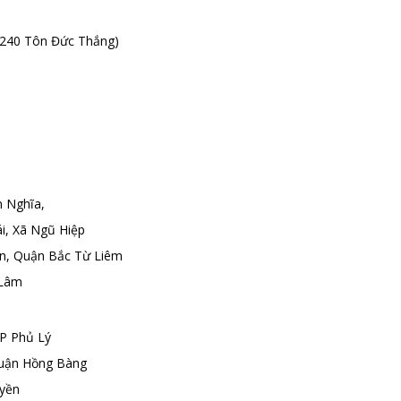
số 240 Tôn Đức Thắng)
n Nghĩa,
i, Xã Ngũ Hiệp
n, Quận Bắc Từ Liêm
 Lâm
TP Phủ Lý
Quận Hồng Bàng
uyền