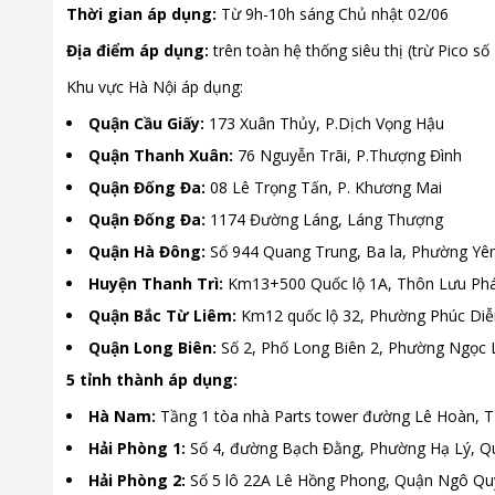
Thời gian áp dụng:
Từ 9h-10h sáng Chủ nhật 02/06
Địa điểm áp dụng:
trên toàn hệ thống siêu thị (trừ Pico 
Khu vực Hà Nội áp dụng:
Quận Cầu Giấy:
173 Xuân Thủy, P.Dịch Vọng Hậu
Quận Thanh Xuân:
76 Nguyễn Trãi, P.Thượng Đình
Quận Đống Đa:
08 Lê Trọng Tấn, P. Khương Mai
Quận Đống Đa:
1174 Đường Láng, Láng Thượng
Quận Hà Đông:
Số 944 Quang Trung, Ba la, Phường Yê
Huyện Thanh Trì:
Km13+500 Quốc lộ 1A, Thôn Lưu Phá
Quận Bắc Từ Liêm:
Km12 quốc lộ 32, Phường Phúc Diễ
Quận Long Biên:
Số 2, Phố Long Biên 2, Phường Ngọc
5 tỉnh thành áp dụng:
Hà Nam:
Tầng 1 tòa nhà Parts tower đường Lê Hoàn, 
Hải Phòng 1:
Số 4, đường Bạch Đằng, Phường Hạ Lý, 
Hải Phòng 2:
Số 5 lô 22A Lê Hồng Phong, Quận Ngô Q