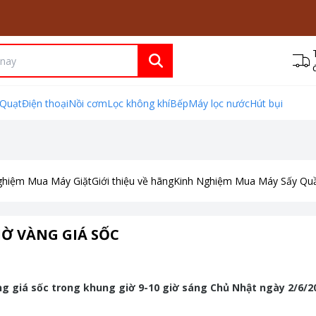
Quạt
Điện thoại
Nồi cơm
Lọc không khí
Bếp
Máy lọc nước
Hút bụi
ghiệm Mua Máy Giặt
Giới thiệu về hãng
Kinh Nghiệm Mua Máy Sấy Qu
IỜ VÀNG GIÁ SỐC
ng giá sốc trong khung giờ 9-10 giờ sáng Chủ Nhật ngày 2/6/