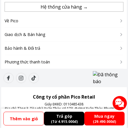
nghi và bền bỉ theo thời gian.
Hệ thống cửa hàng →
Mua ngay sản phẩm chính hãng tại Pico để nhận ưu đãi hấp dẫn
và chế độ bảo hành đầy đủ bạn nhé!
Về Pico
Giao dịch & Bán hàng
Bảo hành & Đổi trả
Phương thức thanh toán
Công ty cổ phần Pico Retail
Giấy ĐKKD:
0110485438
Địa chỉ:
Tầng 3, Tòa nhà Xuân Thủy, số 173, đường Xuân Thủy, Phường Cầu
Giấy, Thành phố Hà Nội, Việt Nam
Trả góp
Mua ngay
Thêm vào giỏ
(Từ 4.915.000đ)
(29.490.000đ)