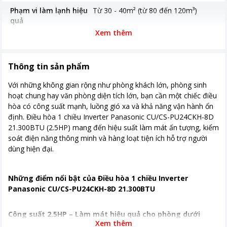
Phạm vi làm lạnh hiệu
Từ 30 - 40m² (từ 80 đến 120m³)
quả
Xem thêm
Độ ồn trung bình
Độ ồn dàn lạnh 45/34/29 dB Độ ồn
dàn nóng 51 dB
Thông tin sản phẩm
Năm ra mắt
2026
Với những không gian rộng như phòng khách lớn, phòng sinh
Thời gian bảo hành
12 tháng, máy nén 12 năm (áp dụng
hoạt chung hay văn phòng diện tích lớn, bạn cần một chiếc điều
cục nóng
kích hoạt bảo hành điện tử thành
công)
hòa có công suất mạnh, luồng gió xa và khả năng vận hành ổn
định. Điều hòa 1 chiều Inverter Panasonic CU/CS-PU24CKH-8D
Loại Gas
R32
21.300BTU (2.5HP) mang đến hiệu suất làm mát ấn tượng, kiểm
soát điện năng thông minh và hàng loạt tiện ích hỗ trợ người
Tiêu thụ điện
1.8 kW/h
dùng hiện đại.
Nơi sản xuất
Malaysia
Những điểm nổi bật của Điều hòa 1 chiều Inverter
Thời gian bảo hành
12 tháng
Panasonic CU/CS-PU24CKH-8D 21.300BTU
Công nghệ tiết kiệm
Inverter & AI ECO
điện
Công suất 2.5HP – Làm mát hiệu quả cho phòng dưới
Xem thêm
35m²
Lọc bụi, kháng khuẩn,
Lọc không khí nanoe-G