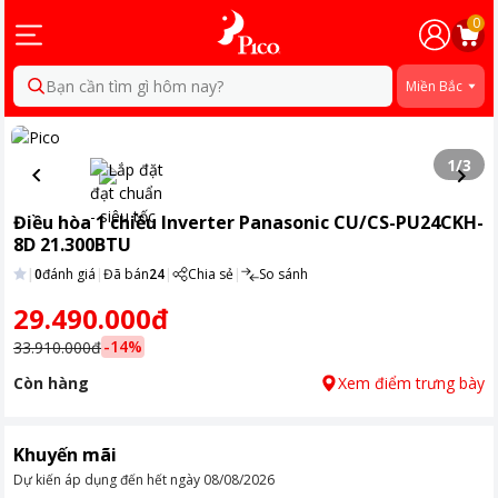
0
Bạn cần tìm gì hôm nay?
Miền Bắc
1
/
3
Điều hòa 1 chiều Inverter Panasonic CU/CS-PU24CKH-
8D 21.300BTU
|
0
đánh giá
|
Đã bán
24
|
Chia sẻ
|
So sánh
29.490.000đ
-
14
%
33.910.000đ
Còn hàng
Xem điểm trưng bày
Khuyến mãi
Dự kiến áp dụng đến hết ngày
08/08/2026