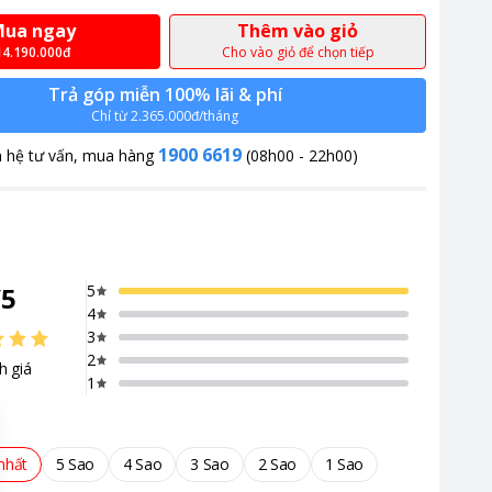
ua ngay
Thêm vào giỏ
14.190.000đ
Cho vào giỏ để chọn tiếp
Trả góp miễn 100% lãi & phí
Chỉ từ 2.365.000đ/tháng
1900 6619
n hệ tư vấn, mua hàng
(08h00 - 22h00)
/
5
5
4
3
2
h giá
1
nhất
5 Sao
4 Sao
3 Sao
2 Sao
1 Sao