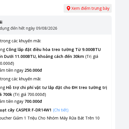
Xem điểm trưng bày
i
 dụng đến hết ngày
09/08/2026
trong các khuyến mãi:
ặng
Công lắp đặt điều hòa treo tường Từ 9.000BTU
n Dưới 11.000BTU, khoảng cách đến 30km
(
Trị giá
0.000đ
)
ảm tiền ngay
250.000đ
trong các khuyến mãi:
ặng
Hỗ trợ chi phí vật tư lắp đặt cho ĐH treo tường trị
á 700k
(
Trị giá
700.000đ
)
ảm tiền ngay
700.000đ
uạt cây CASPER F-DR14W1
(Chi tiết)
oucher Giảm 1 Triệu Cho Nhóm Máy Rửa Bát Trên 10