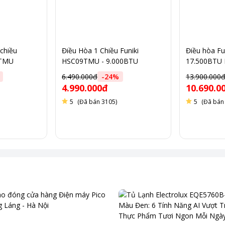
chiều
Điều Hòa 1 Chiều Funiki
Điều hòa Fun
4TMU
HSC09TMU - 9.000BTU
17.500BTU
6.490.000đ
-
24
%
13.900.000
4.990.000đ
10.690.0
5
(Đã bán 3105)
5
(Đã bán