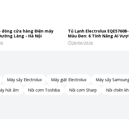
 đóng cửa hàng Điện máy
Tủ Lạnh Electrolux EQE5760B-
 Đường Láng - Hà Nội
Màu Đen: 6 Tính Năng AI Vượt
Khiến Thực Phẩm Tươi Ngon
26
26/06/2026
Máy sấy Electrolux
Máy giặt Electrolux
Máy sấy Samsun
áy hút ẩm
Nồi cơm Toshiba
Nồi cơm Sharp
Nồi chiên k