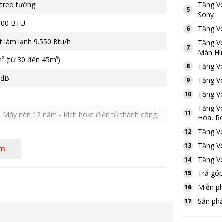
 treo tường
Tặng
V
5
Sony
.000 BTU
Tặng
V
6
t làm lạnh 9.550 Btu/h
Tặng
V
7
Màn Hì
² (từ 30 đến 45m³)
Tặng
V
8
 dB
Tặng
V
9
Tặng
V
10
Tặng
V
11
 Máy nén 12 năm - Kích hoạt điện tử thành công
Hòa, Ro
Tặng
V
12
Tặng
V
13
êm
Tặng
V
14
Trả góp
15
Miễn ph
16
Sản ph
17
hợp A.I