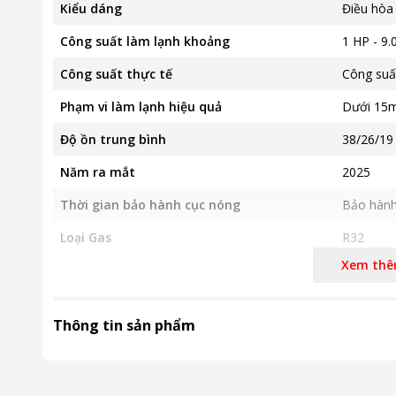
Kiểu dáng
Điều hòa
Công suất làm lạnh khoảng
1 HP - 9
Công suất thực tế
Công suấ
Phạm vi làm lạnh hiệu quả
Dưới 15m
Độ ồn trung bình
38/26/19
Năm ra mắt
2025
Thời gian bảo hành cục nóng
Bảo hành
Loại Gas
R32
Xem th
Tiêu thụ điện
0.7 kW/h
Nơi sản xuất
Malaysia
Thông tin sản phẩm
Thời gian bảo hành
12 tháng
Công nghệ tiết kiệm điện
Inverter
ECO tích 