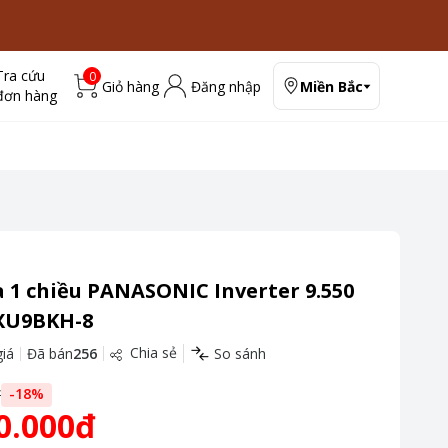
Tra cứu
0
Giỏ hàng
Đăng nhập
Miền Bắc
đơn hàng
 1 chiều PANASONIC Inverter 9.550
XU9BKH-8
Chia sẻ
iá
Đã bán
256
So sánh
đ
-
18
%
0.000đ