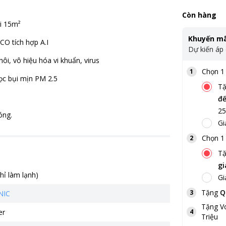
Còn hàng
i 15m²
Khuyến mã
CO tích hợp A.I
Dự kiến áp
ôi, vô hiệu hóa vi khuẩn, virus
Chọn 1 
1
ọc bụi mịn PM 2.5
T
đế
25
óng.
Gi
Chọn 1 
2
T
gi
chỉ làm lạnh)
Gi
Tặng
Q
3
NIC
Tặng
V
er
4
Triệu