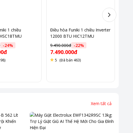
iki 1 chiều
Điều hòa Funiki 1 chiều Inverter
Điều
 HSC18TMU
12000 BTU HIC12TMU
BTU
đ
-
24
%
9.490.000đ
-
22
%
9.00
00đ
7.490.000đ
6.3
 98)
5
(Đã bán 463)
5
Xem tất cả