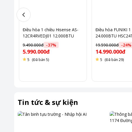
1500
Điều hòa 1 chiều Hisense AS-
Điều hòa FUNIKI 1 
12CR4RVEDJ01 12.000BTU
24.000BTU HSC2
9.490.000đ
-
37
%
19.590.000đ
-
24
%
5.990.000đ
14.990.000đ
5
(Đã bán 5)
5
(Đã bán 29)
Tin tức & sự kiện