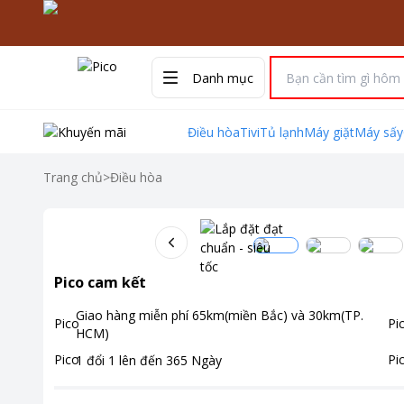
Danh mục
Điều hòa
Tivi
Tủ lạnh
Máy giặt
Máy sấy
Trang chủ
>
Điều hòa
Pico cam kết
Giao hàng miễn phí
65km(miền Bắc) và 30km(TP.
HCM)
1 đổi 1 lên đến
365
Ngày