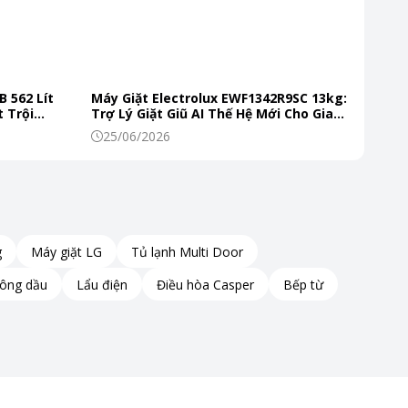
B 562 Lít
Máy Giặt Electrolux EWF1342R9SC 13kg:
 Trội
Trợ Lý Giặt Giũ AI Thế Hệ Mới Cho Gia
 Mỗi Ngày
Đình Hiện Đại
25/06/2026
g
Máy giặt LG
Tủ lạnh Multi Door
hông dầu
Lẩu điện
Điều hòa Casper
Bếp từ