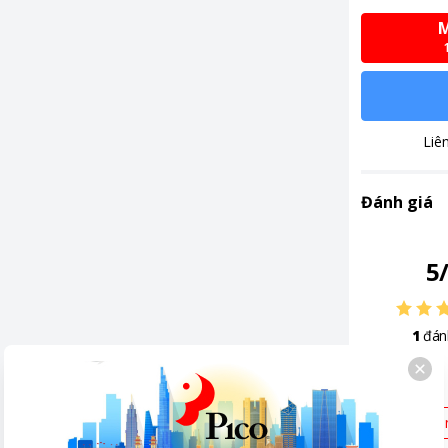
lọc bụi mịn PM2.5
M
ệ lọc không khí Nanoe™ X thế hệ 3
 điều khiển lên xuống trái phải tự động
m - Cao 29.5 cm - Dày 24.4 cm - Nặng 10 kg
Liê
m - Cao 54.2 cm - Dày 37 cm - Nặng 21 kg
0 triệu
Đánh giá
điều khiển bằng điện thoại
,
Tự khởi động lại khi có
 giờ bật tắt máy
,
Chức năng khử ẩm
,
Chức năng
5
oán lỗi
,
Làm lạnh nhanh trong tích tắc khi mới bật
1
đán
Mới 