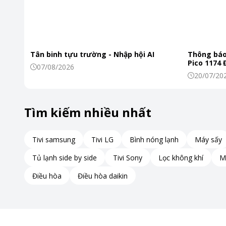
Tân binh tựu trường - Nhập hội AI
Thông báo
Pico 1174
07/08/2026
20/07/20
Tìm kiếm nhiều nhất
Tivi samsung
Tivi LG
Bình nóng lạnh
Máy sấy
Tủ lạnh side by side
Tivi Sony
Lọc không khí
M
Điều hòa
Điều hòa daikin