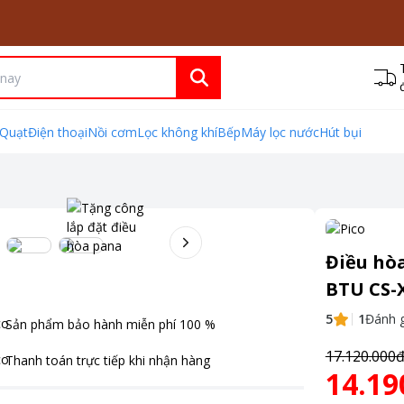
Quạt
Điện thoại
Nồi cơm
Lọc không khí
Bếp
Máy lọc nước
Hút bụi
Điều hòa
BTU CS-
5
1
Đánh g
Sản phẩm bảo hành miễn phí
100
%
17.120.000
Thanh toán
trực tiếp khi nhận hàng
14.19