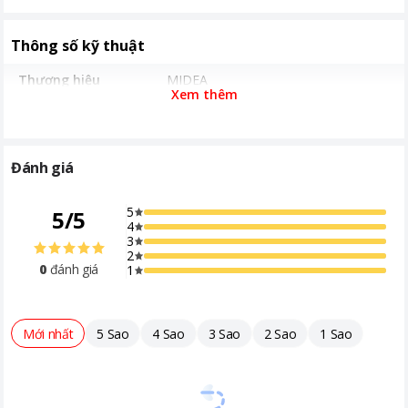
Thông số kỹ thuật
Thương hiệu
MIDEA
Xem thêm
Đánh giá
5
5
/
5
4
3
2
0
đánh giá
1
Mới nhất
5 Sao
4 Sao
3 Sao
2 Sao
1 Sao