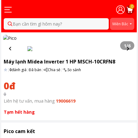
0
Bạn cần tìm gì hôm nay?
Miền Bắc
1
/
6
Máy lạnh Midea Inverter 1 HP MSCH-10CRFN8
|
0
đánh giá
|
Đã bán
|
Chia sẻ
|
So sánh
0đ
0
Liên hệ tư vấn, mua hàng
19006619
Tạm hết hàng
Pico cam kết