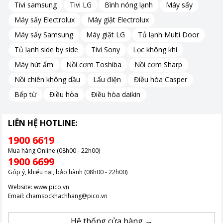
Tivi samsung
Tivi LG
Bình nóng lạnh
Máy sấy
Máy sấy Electrolux
Máy giặt Electrolux
Máy sấy Samsung
Máy giặt LG
Tủ lạnh Multi Door
Tủ lạnh side by side
Tivi Sony
Lọc không khí
Hình ảnh chỉ mang tính chất minh hoạ.
Máy hút ẩm
Nồi cơm Toshiba
Nồi cơm Sharp
Nồi chiên không dầu
Lẩu điện
Điều hòa Casper
Công nghệ Inverter – Duy trì nhiệt độ ổn định
Bếp từ
Điều hòa
Điều hòa daikin
Nhờ tích hợp công nghệ Inverter, máy có khả năng điều chỉnh
công suất linh hoạt theo nhiệt độ phòng thực tế. Điều này giúp
LIÊN HỆ HOTLINE:
hạn chế bật/tắt liên tục, duy trì cảm giác mát dễ chịu và tối ưu
1900 6619
điện năng trong quá trình sử dụng lâu dài.
Mua hàng Online (08h00 - 22h00)
Chỉ số hiệu suất năng lượng CSPF đạt 3.98 W/W và sản phẩm
1900 6699
được xếp hạng 3 sao năng lượng, mang lại sự cân bằng giữa
Góp ý, khiếu nại, bảo hành (08h00 - 22h00)
hiệu quả làm mát và chi phí vận hành.
Website:
www.pico.vn
Email:
chamsockhachhang@pico.vn
Hệ thống cửa hàng →