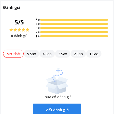
hiệu quả trong các không gian có diện tích dưới 15m² như
Đánh giá
phòng ngủ nhỏ hoặc phòng làm việc cá nhân. Công suất điện
tiêu thụ khi làm lạnh là 1.040W, dòng điện 4.9A, đảm bảo hiệu
5
5
/
5
năng ổn định và phù hợp với hệ thống điện dân dụng phổ biến.
4
3
2
0
đánh giá
1
Mới nhất
5 Sao
4 Sao
3 Sao
2 Sao
1 Sao
Chưa có đánh giá
Viết đánh giá