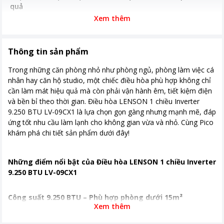
quả
Xem thêm
Độ ồn trung bình
Độ ồn dàn lạnh 41/35/24dB Độ ồn
dàn nóng 52/50/49dB
Thông tin sản phẩm
Năm ra mắt
2026
Trong những căn phòng nhỏ như phòng ngủ, phòng làm việc cá
Nơi sản xuất
Thái Lan
nhân hay căn hộ studio, một chiếc điều hòa phù hợp không chỉ
Thời gian bảo hành
24 tháng
cần làm mát hiệu quả mà còn phải vận hành êm, tiết kiệm điện
và bền bỉ theo thời gian. Điều hòa LENSON 1 chiều Inverter
Công nghệ tiết kiệm
Công nghệ Inverter
9.250 BTU LV-09CX1 là lựa chọn gọn gàng nhưng mạnh mẽ, đáp
điện
ứng tốt nhu cầu làm lạnh cho không gian vừa và nhỏ. Cùng Pico
khám phá chi tiết sản phẩm dưới đây!
Chế độ gió
Lưu lượng gió 540 m3/h
Kích thước - Khối
708*282*193 mm Khối lượng 6.5 kg
Những điểm nổi bật của Điều hòa LENSON 1 chiều Inverter
lượng dàn lạnh
9.250 BTU LV-09CX1
Kích thước - Khối
703*233*455 mm Khối lượng 16 kg
lượng dàn nóng
Công suất 9.250 BTU – Phù hợp phòng dưới 15m²
Xem thêm
Khoảng giá
Từ 2 - 5 triệu
Điều hoà này
công suất làm lạnh 9.250 BTU/h, máy hoạt động