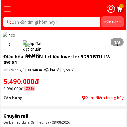
0
Bạn cần tìm gì hôm nay?
Miền Bắc
1
/
3
Điều hòa LENSON 1 chiều Inverter 9.250 BTU LV-
09CX1
|
0
đánh giá
|
Đã bán
38
|
Chia sẻ
|
So sánh
5.490.000đ
-
22
%
6.990.000đ
Còn hàng
Xem điểm trưng bày
Khuyến mãi
Dự kiến áp dụng đến hết ngày
09/08/2026