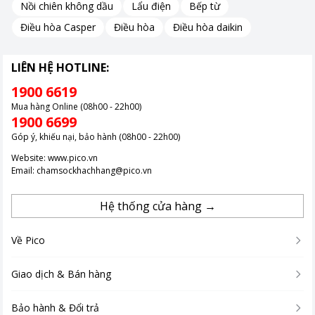
Nồi chiên không dầu
Lẩu điện
Bếp từ
bật với hiệu quả làm mát và sưởi ấm ấn tượng, mà còn ghi
Điều hòa Casper
Điều hòa
Điều hòa daikin
điểm nhờ công nghệ inverter tiết kiệm năng lượng và hệ thống
iAUTO-X thông minh.
Lựa chọn sản phẩm này đồng nghĩa với việc đầu tư vào một giải
LIÊN HỆ HOTLINE:
pháp tối ưu cho không gian sống và làm việc của bạn, mang lại
1900 6619
không khí sạch và thoải mái nhất.
Mua hàng Online (08h00 - 22h00)
Chúng tôi mời bạn thăm các showroom Pico để trải nghiệm và
1900 6699
tư vấn kỹ lưỡng về sản phẩm, đảm bảo bạn sẽ tìm được giải
Góp ý, khiếu nại, bảo hành (08h00 - 22h00)
pháp phù hợp nhất với nhu cầu của mình.
Website:
www.pico.vn
Ghé Pico hôm nay để không bỏ lỡ những ưu đãi đặc biệt cho
Email:
chamsockhachhang@pico.vn
Điều hòa 2 chiều Inverter Panasonic CS-XZ9ZKH-8.
Hệ thống cửa hàng →
Về Pico
Giao dịch & Bán hàng
Bảo hành & Đổi trả