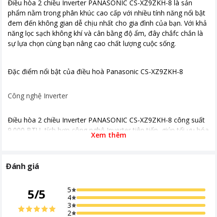
Điều hòa 2 chiều Inverter PANASONIC CS-XZ9ZKH-8 là sản
Loại Gas
R-32
phẩm nằm trong phân khúc cao cấp với nhiều tính năng nổi bật
Nơi sản xuất
Malaysia
đem đến không gian dễ chịu nhất cho gia đình của bạn. Với khả
năng lọc sạch không khí và cân bằng độ ẩm, đây chắfc chắn là
Thời gian bảo hành
12 tháng
sự lựa chọn cùng bạn nâng cao chất lượng cuộc sống.
Chất liệu dàn tản nhiệt
Ống dẫn gas bằng Đồng - Lá tản
nhiệt bằng Nhôm
Đặc điểm nổi bật của điều hoà Panasonic CS-XZ9ZKH-8
Công nghệ tiết kiệm
Inverter, ECO tích hợp A.I
điện
Công nghệ Inverter
Lọc bụi, kháng khuẩn,
Nanoe-G lọc bụi mịn PM 2.5 Công
khử mùi
nghệ lọc không khí Nanoe™ X thế hệ
Điều hòa 2 chiều Inverter PANASONIC CS-XZ9ZKH-8 công suất
3
9.000 BTU, tích hợp công nghệ Inverter tiên tiến, giúp tối ưu hóa
Xem thêm
hiệu suất làm lạnh và sưởi ấm.
Chế độ gió
Tuỳ chỉnh điều khiển lên xuống trái
Công nghệ này cho phép máy điều hòa vận hành ổn định ở tốc
phải tự động
độ cần thiết, giảm thiểu sự dao động nhiệt độ và tiêu thụ điện
Đánh giá
Kích thước - Khối
870 x 229 x 295 mm- 10 kg
năng.
lượng dàn lạnh
Điều này không những giúp tiết kiệm năng lượng hiệu quả mà
5
5
/
5
4
còn đảm bảo môi trường sống thoải mái, dễ chịu cho người
Kích thước - Khối
780 x 289 x 542 mm- 31 kg
3
dùng.
lượng dàn nóng
2