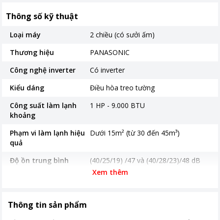
Thông số kỹ thuật
Loại máy
2 chiều (có sưởi ấm)
Thương hiệu
PANASONIC
Công nghệ inverter
Có inverter
Kiểu dáng
Điều hòa treo tường
Công suất làm lạnh
1 HP - 9.000 BTU
khoảng
Phạm vi làm lạnh hiệu
Dưới 15m² (từ 30 đến 45m³)
quả
Độ ồn trung bình
(40/25/19) /47 và (40/28/23)/48 dB
Xem thêm
Năm ra mắt
2023
Thời gian bảo hành
Bảo hành Máy nén 12 năm - Kích
Thông tin sản phẩm
cục nóng
hoạt điện tử thành công