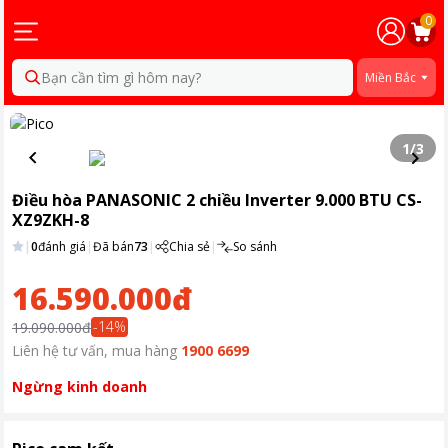
0
Bạn cần tìm gì hôm nay?
Miền Bắc
1
/
3
Điều hòa PANASONIC 2 chiều Inverter 9.000 BTU CS-
XZ9ZKH-8
|
0
đánh giá
|
Đã bán
73
|
Chia sẻ
|
So sánh
16.590.000đ
-
14
%
19.090.000đ
Liên hệ tư vấn, mua hàng
1900 6699
Ngừng kinh doanh