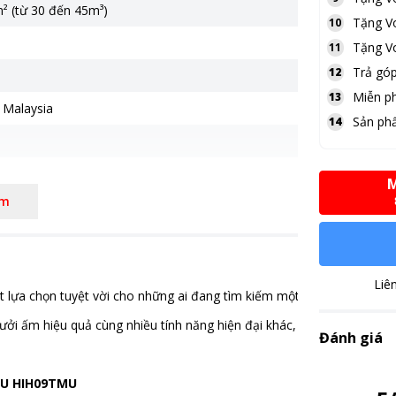
² (từ 30 đến 45m³)
Tặng
V
10
Tặng
V
11
Trả góp
12
Miễn ph
13
,
Malaysia
Sản ph
14
M
êm
u lên xuống
4 x 285 mm
g 7.6 kg
Liê
0 x 495 mm
lựa chọn tuyệt vời cho những ai đang tìm kiếm một thiết bị mang đến
g 23.2 kg
h, sưởi ấm hiệu quả cùng nhiều tính năng hiện đại khác, HIH09TMU s
Đánh giá
 triệu
g tự chẩn đoán lỗi
,
Làm lạnh nhanh trong tích tắc
BTU HIH09TMU
bật máy