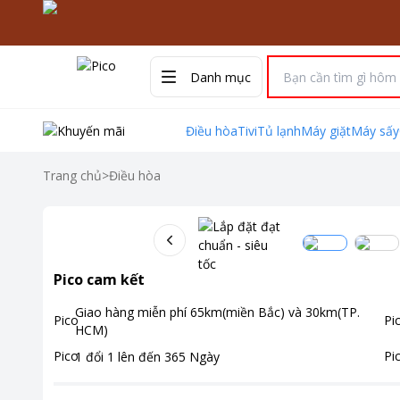
Danh mục
Điều hòa
Tivi
Tủ lạnh
Máy giặt
Máy sấy
Trang chủ
>
Điều hòa
Pico cam kết
Giao hàng miễn phí
65km(miền Bắc) và 30km(TP.
HCM)
1 đổi 1 lên đến
365
Ngày