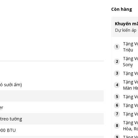
Còn hàng
Khuyến mã
Dự kiến áp
Tặng
V
1
Triệu
Tặng
V
2
Sony
Tặng
V
3
Tặng
V
có sưởi ấm)
4
Màn Hì
Tặng
V
5
Tặng
V
6
er
Tặng
V
7
 treo tường
Tặng
V
8
Hòa, Ro
.000 BTU
Tặng
V
9