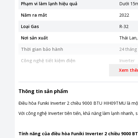
Phạm vi làm lạnh hiệu quả
Dưới 15m
Năm ra mắt
2022
Loại Gas
R-32
Nơi sản xuất
Thái Lan
Thời gian bảo hành
24 tháng
Công nghệ tiết kiệm điện
Inverter
Xem th
Chế độ gió
Đảo chiề
Kích thước - Khối lượng dàn lạnh
805 x 19
Khối lượn
Thông tin sản phẩm
Kích thước - Khối lượng dàn nóng
720 x 27
Điều hòa Funiki Inverter 2 chiều 9000 BTU HIH09TMU là một 
Khối lượn
Với công nghệ Inverter tiên tiến, khả năng làm lạnh nhan
Khoảng giá
Từ 5 - 10
Tiện ích
Chức năn
Tính năng của điều hòa Funiki Inverter 2 chiều 9000 
khi mới 