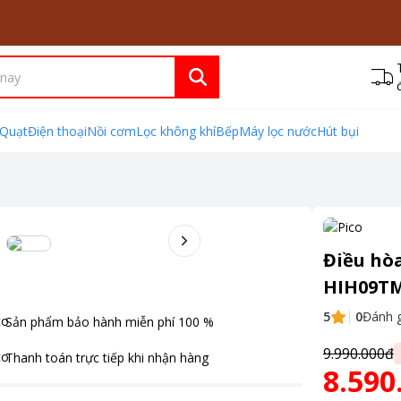
Quạt
Điện thoại
Nồi cơm
Lọc không khí
Bếp
Máy lọc nước
Hút bụi
Điều hòa
HIH09T
5
0
Đánh g
Sản phẩm bảo hành miễn phí
100
%
9.990.000đ
Thanh toán
trực tiếp khi nhận hàng
8.590