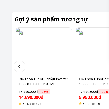
Gợi ý sản phẩm tương tự
1500
Điều hòa Funiki 2 chiều Inverter
Điều hòa Funiki 2 c
18.000 BTU HIH18TMU
12.000 BTU HIH1
18.990.000đ
-
23
%
12.690.000đ
-
22
%
14.690.000đ
9.990.000đ
5
(Đã bán 27)
5
(Đã bán 62)