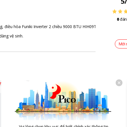
5
0
đán
ng, điều hòa Funiki Inverter 2 chiều 9000 BTU HIH09TMU đáp ứng được
dàng vệ sinh.
Mới 
êm
Vui lòng chọn khu vực để biết chính xác thông tin