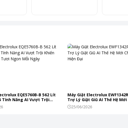
ectrolux EQE5760B-B 562 Lít
Máy Giặt Electrolux EWF1342
 Tính Năng AI Vượt Trội
Trợ Lý Giặt Giũ AI Thế Hệ Mới
c Phẩm Tươi Ngon Mỗi Ngày
Đình Hiện Đại
26
25/06/2026