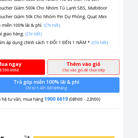
oucher Giảm 500k Cho Nhóm Tủ Lạnh SBS, Multidoor
oucher Giảm 50k Cho Nhóm Pin Dự Phòng, Quạt Mini
 miễn 100% lãi & phí.
(Chi tiết)
í giao hàng.
(Chi tiết)
ẩm áp dụng chính sách 1 ĐỔI 1 ĐẾN 1 NĂM *
(Chi tiết)
ua ngay
Thêm vào giỏ
8.590.000đ
Cho vào giỏ để chọn tiếp
Trả góp miễn 100% lãi & phí
Chỉ từ 1.431.667đ/tháng
1900 6619
n hệ tư vấn, mua hàng
(08h00 - 22h00)
 sự tiện nghi và tiết kiệm năng lượng tối ưu ở phân khúc giá vừa phả
ẽ mang đến cho bạn một không gian sống hoàn hảo trong mọi mùa.
5