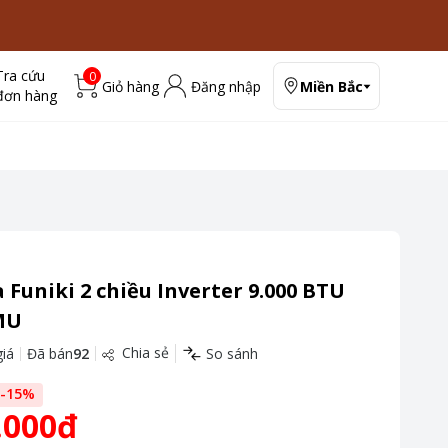
Tra cứu
0
Giỏ hàng
Đăng nhập
Miền Bắc
đơn hàng
 Funiki 2 chiều Inverter 9.000 BTU
MU
Chia sẻ
iá
Đã bán
92
So sánh
-
15
%
.000đ