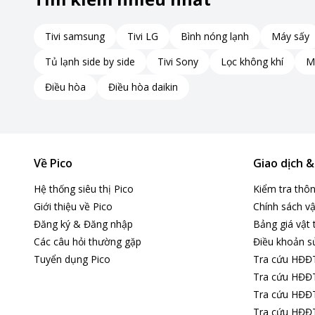
Tivi samsung
Tivi LG
Bình nóng lạnh
Máy sấy
Tủ lạnh side by side
Tivi Sony
Lọc không khí
M
Điều hòa
Điều hòa daikin
Về Pico
Giao dịch 
Hệ thống siêu thị Pico
Kiểm tra thô
Giới thiệu về Pico
Chính sách vậ
Đăng ký & Đăng nhập
Bảng giá vật 
Các câu hỏi thường gặp
Điều khoản s
Tuyển dụng Pico
Tra cứu HĐĐ
Tra cứu HĐĐT
Tra cứu HĐĐT
Tra cứu HĐĐT