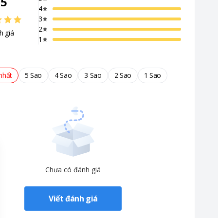
/
5
4
3
2
h giá
1
 hầu hết các không gian nội thất khác nhau từ cổ điển tới hiện đại.
nhất
5 Sao
4 Sao
3 Sao
2 Sao
1 Sao
Chưa có đánh giá
Viết đánh giá