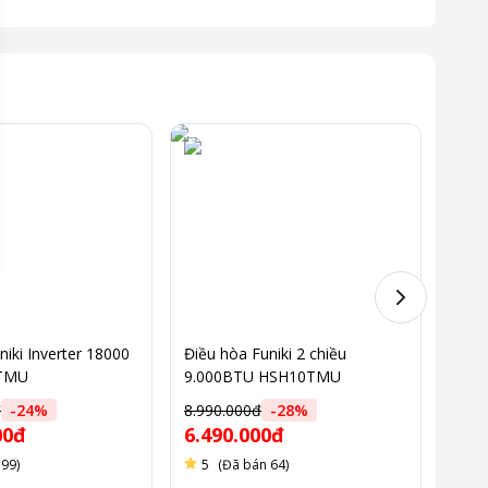
niki Inverter 18000
Điều hòa Funiki 2 chiều
Điều
TMU
9.000BTU HSH10TMU
BTU
đ
-
24
%
8.990.000đ
-
28
%
17.5
00đ
6.490.000đ
11.
 99)
5
(Đã bán 64)
5