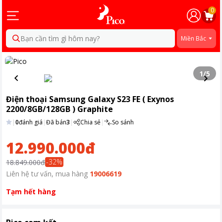
0
Bạn cần tìm gì hôm nay?
Miền Bắc
1
/
5
Điện thoại Samsung Galaxy S23 FE ( Exynos
2200/8GB/128GB ) Graphite
|
0
đánh giá
|
Đã bán
3
|
Chia sẻ
|
So sánh
12.990.000đ
-
32
%
18.849.000đ
Liên hệ tư vấn, mua hàng
19006619
Tạm hết hàng