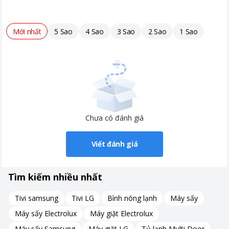
cậy.
Mặt trước và mặt sau của Galaxy S23 FE đều trang bị kính
Mới nhất
5 Sao
4 Sao
3 Sao
2 Sao
1 Sao
Corning Gorilla Glass 5, giúp hạn chế trầy xước và nứt vỡ khi va
đập.
Thêm vào đó, điện thoại đạt chuẩn kháng bụi và nước IP68,
đảm bảo an toàn hơn trong nhiều môi trường.
Phiên bản Fan Edition này cung cấp 4 tùy chọn màu cơ bản:
Trắng Cream, Xanh Mint, Xám Graphite, và Tím Purple.
Các màu sắc này, lấy cảm hứng từ thiên nhiên, kết hợp với
Chưa có đánh giá
khung viền kim loại, tạo nên vẻ ngoài nổi bật và lôi cuốn.
Viết đánh giá
Tìm kiếm nhiều nhất
Tivi samsung
Tivi LG
Bình nóng lạnh
Máy sấy
Máy sấy Electrolux
Máy giặt Electrolux
Máy sấy Samsung
Máy giặt LG
Tủ lạnh Multi Door