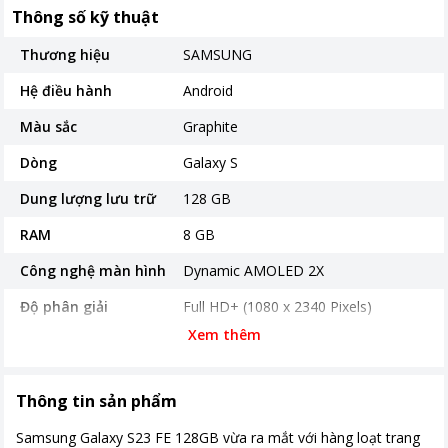
Thông số kỹ thuật
Thương hiệu
SAMSUNG
Hệ điều hành
Android
Màu sắc
Graphite
Dòng
Galaxy S
Dung lượng lưu trữ
128 GB
RAM
8 GB
Công nghệ màn hình
Dynamic AMOLED 2X
Độ phân giải
Full HD+ (1080 x 2340 Pixels)
Xem thêm
Màn hình rộng
6.4" - Tần số quét 120 Hz
Mặt kính cảm ứng
Kính cường lực Corning Gorilla Glass
5
Thông tin sản phẩm
Camera sau
Chính 50 MP & Phụ 12 MP, 8 MP
Samsung Galaxy S23 FE 128GB vừa ra mắt với hàng loạt trang