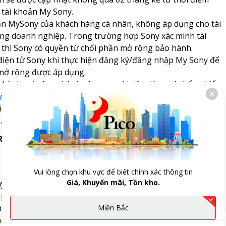
 tài khoản My Sony.
oản MySony của khách hàng cá nhân, không áp dụng cho tài
àng doanh nghiệp. Trong trường hợp Sony xác minh tài
 thì Sony có quyền từ chối phần mở rộng bảo hành.
 điện tử Sony khi thực hiện đăng ký/đăng nhập My Sony để
 mở rộng được áp dụng.
ý bảo hành mở rộng thành công, người tiêu dùng có thể tự kiểm
y.sony-asia.com/vn/
.
ố điện thoại Hotline hỗ trợ: 1800 588 885 hoặc truy cập theo
.vn
 Rewards:
Vui lòng chọn khu vực để biết chính xác thông tin
Giá, Khuyến mãi, Tồn kho.
y tại:
https://mysony.sony-asia.com/vn
 phẩm của tôi”.
 model của sản phẩm, sau đó nhấn “Đăng ký” (vui lòng xem
Miền Bắc
 thân máy).