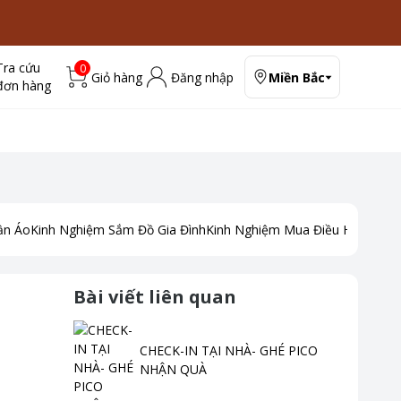
Tra cứu
0
Giỏ hàng
Đăng nhập
Miền Bắc
đơn hàng
ần Áo
Kinh Nghiệm Sắm Đồ Gia Đình
Kinh Nghiệm Mua Điều Hoà
Kinh
Bài viết liên quan
CHECK-IN TẠI NHÀ- GHÉ PICO
NHẬN QUÀ