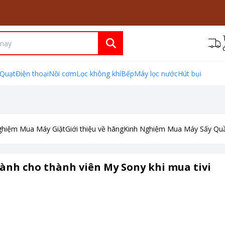
Quạt
Điện thoại
Nồi cơm
Lọc không khí
Bếp
Máy lọc nước
Hút bụi
ghiệm Mua Máy Giặt
Giới thiệu về hãng
Kinh Nghiệm Mua Máy Sấy Qu
nh cho thành viên My Sony khi mua tivi