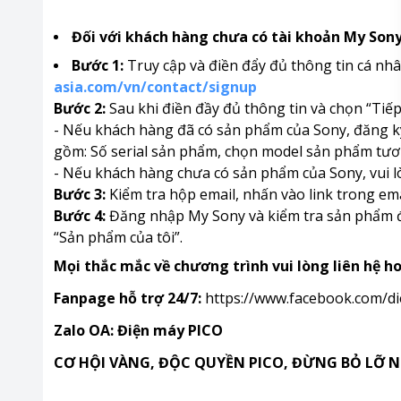
Đối với khách hàng chưa có tài khoản My Son
Bước 1:
Truy cập và điền đẩy đủ thông tin cá nhâ
asia.com/vn/contact/signup
Bước 2:
Sau khi điền đầy đủ thông tin và chọn “Tiế
- Nếu khách hàng đã có sản phẩm của Sony, đăng k
gồm: Số serial sản phẩm, chọn model sản phẩm tươ
- Nếu khách hàng chưa có sản phẩm của Sony, vui l
Bước 3:
Kiểm tra hộp email, nhấn vào link trong em
Bước 4:
Đăng nhập My Sony và kiểm tra sản phẩm đ
“Sản phẩm của tôi”.
Mọi thắc mắc về chương trình vui lòng liên hệ hot
Fanpage hỗ trợ 24/7:
https://www.facebook.com/d
Zalo OA: Điện máy PICO
CƠ HỘI VÀNG, ĐỘC QUYỀN PICO, ĐỪNG BỎ LỠ NH