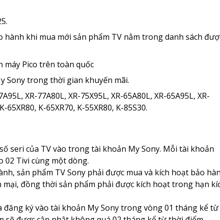
25.
o hành khi mua mới sản phẩm TV nằm trong danh sách đượ
n máy Pico trên toàn quốc
y Sony trong thời gian khuyến mãi.
7A95L, XR-77A80L, XR-75X95L, XR-65A80L, XR-65A95L, XR-
K-65XR80, K-65XR70, K-55XR80, K-85S30.
số seri của TV vào trong tài khoản My Sony. Mỗi tài khoản
 02 Tivi cùng một dòng.
ành, sản phẩm TV Sony phải được mua và kích hoạt bảo hà
n mại, đồng thời sản phẩm phải được kích hoạt trong hạn kí
à đăng ký vào tài khoản My Sony trong vòng 01 tháng kể từ
 sẽ được cập nhật không quá 02 tháng kể từ thời điểm