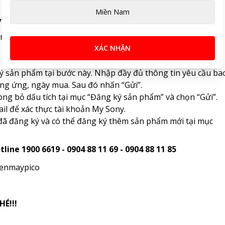
Miền Nam
y
n để đăng ký tại:
https://mysony.sony-
XÁC NHẬN
p theo”, sẽ tới bước “Đăng ký sản phẩm”.
ý sản phẩm tại bước này. Nhập đầy đủ thông tin yêu cầu ba
ng ứng, ngày mua. Sau đó nhấn “Gửi”.
òng bỏ dấu tích tại mục “Đăng ký sản phẩm” và chọn “Gửi”.
ail để xác thực tài khoản My Sony.
ã đăng ký và có thể đăng ký thêm sản phẩm mới tại mục
line 1900 6619 - 0904 88 11 69 - 0904 88 11 85
ienmaypico
É!!!