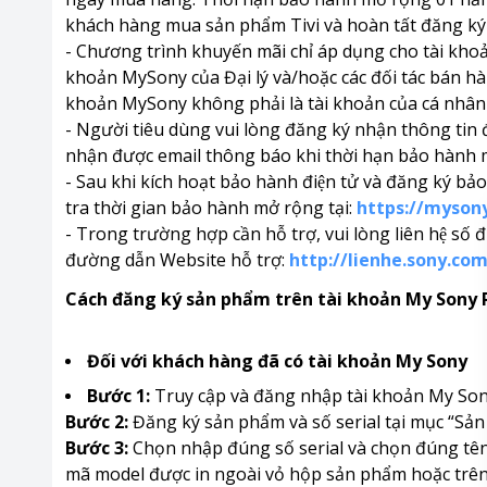
khách hàng mua sản phẩm Tivi và hoàn tất đăng ký
- Chương trình khuyến mãi chỉ áp dụng cho tài kh
khoản MySony của Đại lý và/hoặc các đối tác bán h
khoản MySony không phải là tài khoản của cá nhân
- Người tiêu dùng vui lòng đăng ký nhận thông tin
nhận được email thông báo khi thời hạn bảo hành
- Sau khi kích hoạt bảo hành điện tử và đăng k
tra thời gian bảo hành mở rộng tại:
https://myson
- Trong trường hợp cần hỗ trợ, vui lòng liên hệ s
đường dẫn Website hỗ trợ:
http://lienhe.sony.com
Cách đăng ký sản phẩm trên tài khoản My Sony
Đối với khách hàng đã có tài khoản My Sony
Bước 1:
Truy cập và đăng nhập tài khoản My Son
Bước 2:
Đăng ký sản phẩm và số serial tại mục “Sản
Bước 3:
Chọn nhập đúng số serial và chọn đúng tên
mã model được in ngoài vỏ hộp sản phẩm hoặc trên