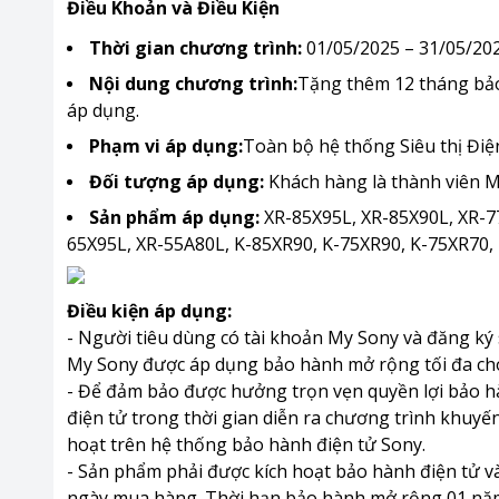
Điều Khoản và Điều Kiện
Thời gian chương trình:
01/05/2025 – 31/05/20
Nội dung chương trình:
Tặng thêm 12 tháng bả
áp dụng.
Phạm vi áp dụng:
Toàn bộ hệ thống Siêu thị Điệ
Đối tượng áp dụng:
Khách hàng là thành viên M
Sản phẩm áp dụng:
XR-85X95L, XR-85X90L, XR-7
65X95L, XR-55A80L, K-85XR90, K-75XR90, K-75XR70, 
Điều kiện áp dụng:
- Người tiêu dùng có tài khoản My Sony và đăng ký 
My Sony được áp dụng bảo hành mở rộng tối đa cho
- Để đảm bảo được hưởng trọn vẹn quyền lợi bảo h
điện tử trong thời gian diễn ra chương trình khuyế
hoạt trên hệ thống bảo hành điện tử Sony.
- Sản phẩm phải được kích hoạt bảo hành điện tử v
ngày mua hàng. Thời hạn bảo hành mở rộng 01 năm