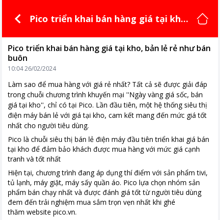
Pico triển khai bán hàng giá tại kho,
bản lẻ rẻ như bán buôn
Pico triển khai bán hàng giá tại kho, bản lẻ rẻ như bán
buôn
10:04 26/02/2024
Làm sao để mua hàng với giá rẻ nhất? Tất cả sẽ được giải đáp
trong chuỗi chương trình khuyến mại ''Ngày vàng giá sốc, bán
giá tại kho'', chỉ có tại Pico. Lần đầu tiên, một hệ thống siêu thị
điện máy bán lẻ với giá tại kho, cam kết mang đến mức giá tốt
nhất cho người tiêu dùng.
Pico là chuỗi siêu thị bán lẻ điện máy đầu tiên triển khai giá bán
tại kho để đảm bảo khách được mua hàng với mức giá cạnh
tranh và tốt nhất
Hiện tại, chương trình đang áp dụng thí điểm với sản phẩm tivi,
tủ lạnh, máy giặt, máy sấy quần áo. Pico lựa chọn nhóm sản
phẩm bán chạy nhất và được đánh giá tốt từ người tiêu dùng
đem đến trải nghiệm mua sắm trọn vẹn nhất khi ghé
thăm website pico.vn.