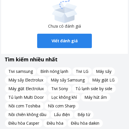
một lần nữa đã tạo nên một lớp chống dính siêu bền với khả
năng vượt trội: tăng độ bền và khả năng chống dính lên hơn
30%.
Chưa có đánh giá
Viết đánh giá
Tìm kiếm nhiều nhất
Tivi samsung
Bình nóng lạnh
Tivi LG
Máy sấy
Máy sấy Electrolux
Máy sấy Samsung
Máy giặt LG
Máy giặt Electrolux
Tivi Sony
Tủ lạnh side by side
Tủ lạnh Multi Door
Lọc không khí
Máy hút ẩm
Nồi cơm Toshiba
Nồi cơm Sharp
Nồi chiên không dầu
Lẩu điện
Bếp từ
Điều hòa Casper
Điều hòa
Điều hòa daikin