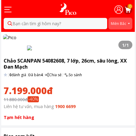
0
Bạn cần tìm gì hôm nay?
Miền Bắc
1
/
1
Chảo SCANPAN 54082608, 7 lớp, 26cm, sâu lòng, XX
Đan Mạch
|
0
đánh giá
|
Đã bán
4
|
Chia sẻ
|
So sánh
7.199.000đ
-
40
%
11.880.000đ
Liên hệ tư vấn, mua hàng
1900 6699
Tạm hết hàng