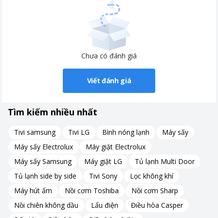
chất liệu Inox không gỉ
CÔNG DỤNG:
Chưa có đánh giá
Cây nước nóng lạnh FujiE WD1850E
được sản xuất theo công
nghệ Nhật Bản với công nghệ làm lạnh bằng điện tử. Phục vụ
Viết đánh giá
nhiều nhu cầu khác nhau như giải khát, pha trà, pha café, pha
mỳ,… Phù hợp cho mọi không gian từ văn phòng, gia đình,
trường học, bệnh viện hay những quán ăn, đặc biệt sử dụng
Tìm kiếm nhiều nhất
trong đình vì sản phẩm thiết kế có tính thẩm mỹ cao.
Tivi samsung
Tivi LG
Bình nóng lạnh
Máy sấy
Máy sấy Electrolux
Máy giặt Electrolux
Máy sấy Samsung
Máy giặt LG
Tủ lạnh Multi Door
Tủ lạnh side by side
Tivi Sony
Lọc không khí
Máy hút ẩm
Nồi cơm Toshiba
Nồi cơm Sharp
Nồi chiên không dầu
Lẩu điện
Điều hòa Casper