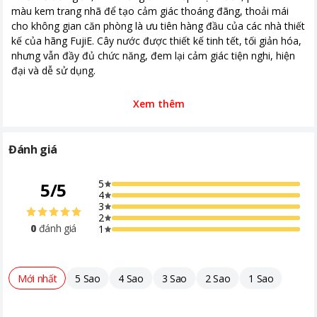
màu kem trang nhã để tạo cảm giác thoáng đãng, thoải mái
cho không gian căn phòng là ưu tiên hàng đầu của các nhà thiết
kế của hãng FujiE. Cây nước được thiết kế tinh tết, tối giản hóa,
nhưng vẫn đầy đủ chức năng, đem lại cảm giác tiện nghi, hiện
đại và dễ sử dụng.
Xem thêm
Cây nước nóng lạnh cao cấp FujiE WD1850E
Đánh giá
Với công năng chính là làm nóng và làm mát nước để người
dùng sử dụng uống trực tiếp hoặc pha trà, cà phê, pha mì bất kì
5
5
/
5
lúc nào… máy có bình chứa nước làm từ chất liệu inox chống gỉ,
4
chống đóng cặn, đảm bảo chất lượng nước an toàn đối với sức
3
khỏe người dùng. Vỏ bình được làm bằng nhựa an toàn cho sức
2
0
đánh giá
1
khỏe, chắc chắn, dễ dàng lau chùi, vệ sinh. Ngay bên dưới là
ngăn chứa bảo quản, chứa đồ, thuận tiện để chứa và lấy cốc
chén, trà, cafe, thực phẩm.
Mới nhất
5 Sao
4 Sao
3 Sao
2 Sao
1 Sao
Toàn thân được làm từ chất liệu nhựa cao cấp, bình chứa nước