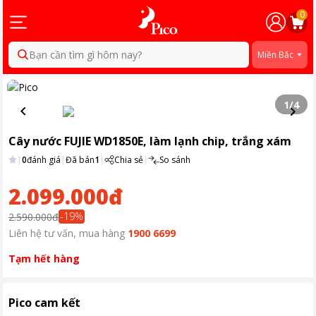
0
Bạn cần tìm gì hôm nay?
Miền Bắc
1
/
4
Cây nước FUJIE WD1850E, làm lạnh chip, trắng xám
|
0
đánh giá
|
Đã bán
1
|
Chia sẻ
|
So sánh
2.099.000đ
-
19
%
2.590.000đ
Liên hệ tư vấn, mua hàng
1900 6699
Tạm hết hàng
Pico cam kết