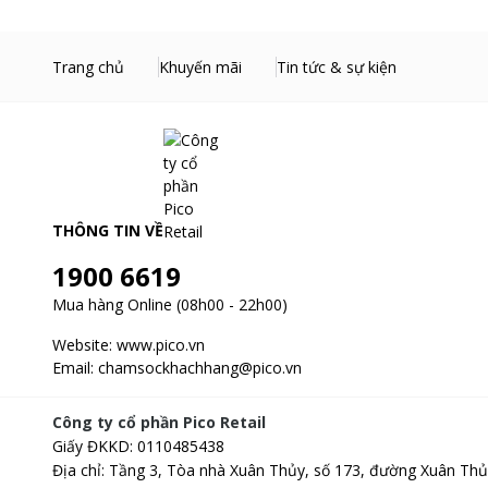
Trang chủ
Khuyến mãi
Tin tức & sự kiện
THÔNG TIN VỀ
1900 6619
*Hình ảnh chỉ ma
Mua hàng Online (08h00 - 22h00)
Website:
www.pico.vn
Email:
chamsockhachhang@pico.vn
Cảm biến Starlight kết hợp hồng ngoại cho hình ảnh rõ nét
Công ty cổ phần Pico Retail
TP-Link trang bị cho Tapo C225 cảm biến Starlight giúp tăn
Giấy ĐKKD
:
0110485438
Bên cạnh đó, camera còn tích hợp hệ thống hồng ngoại và 
Địa chỉ
:
Tầng 3, Tòa nhà Xuân Thủy, số 173, đường Xuân Thủ