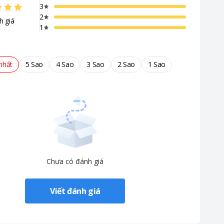
3
2
h giá
1
nhất
5 Sao
4 Sao
3 Sao
2 Sao
1 Sao
Chưa có đánh giá
Viết đánh giá