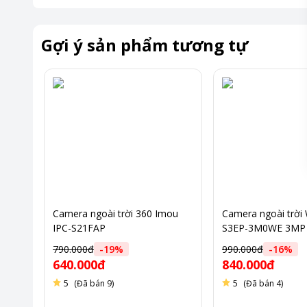
Gợi ý sản phẩm tương tự
Camera ngoài trời 360 Imou
Camera ngoài trời W
IPC-S21FAP
S3EP-3M0WE 3MP
790.000đ
-
19
%
990.000đ
-
16
%
640.000đ
840.000đ
*Hình ảnh chỉ ma
5
(Đã bán 9)
5
(Đã bán 4)