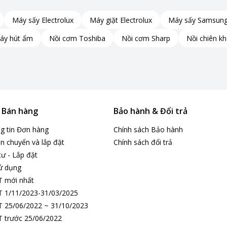
Máy sấy Electrolux
Máy giặt Electrolux
Máy sấy Samsun
áy hút ẩm
Nồi cơm Toshiba
Nồi cơm Sharp
Nồi chiên k
ng tính chất minh họa
& Bán hàng
Bảo hành & Đổi trả
ọc lên đến 149°, giúp quan sát gần như toàn bộ khu vực chỉ
ng tin Đơn hàng
Chính sách Bảo hành
n chuyển và lắp đặt
Chính sách đổi trả
 thiểu các điểm mù quan sát và dễ dàng theo dõi mọi hoạt động
tư - Lắp đặt
ử dụng
T mới nhất
 1/11/2023-31/03/2025
 25/06/2022 ~ 31/10/2023
 trước 25/06/2022