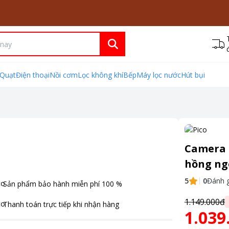
Quạt
Điện thoại
Nồi cơm
Lọc không khí
Bếp
Máy lọc nước
Hút bụi
Camera I
hồng ng
5
0
Đánh g
Sản phẩm bảo hành miễn phí
100
%
1.149.000đ
Thanh toán
trực tiếp khi nhận hàng
1.039