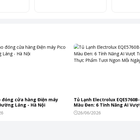
i tiết và rõ nét hơn đáng kể so với chuẩn Full HD thông
nh ảnh tốt hơn trong các điều kiện ánh sáng phức tạp, giúp
 đóng cửa hàng Điện máy
Tủ Lạnh Electrolux EQE5760B-
 Đường Láng - Hà Nội
Màu Đen: 6 Tính Năng AI Vượt
Khiến Thực Phẩm Tươi Ngon
26
26/06/2026