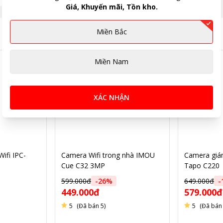
Giá, Khuyến mãi, Tồn kho.
Miền Bắc
Miền Nam
XÁC NHẬN
ifi IPC-
Camera Wifi trong nhà IMOU
Camera giá
Cue C32 3MP
Tapo C220
599.000đ
-
26
%
649.000đ
-
449.000đ
579.000đ
ng tính chất minh họa
5
(Đã bán 5)
5
(Đã bán 