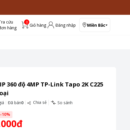
Tra cứu
0
Giỏ hàng
Đăng nhập
Miền Bắc
đơn hàng
P 360 độ 4MP TP-Link Tapo 2K C225
oại
Chia sẻ
iá
Đã bán
0
So sánh
-
10
%
.000đ