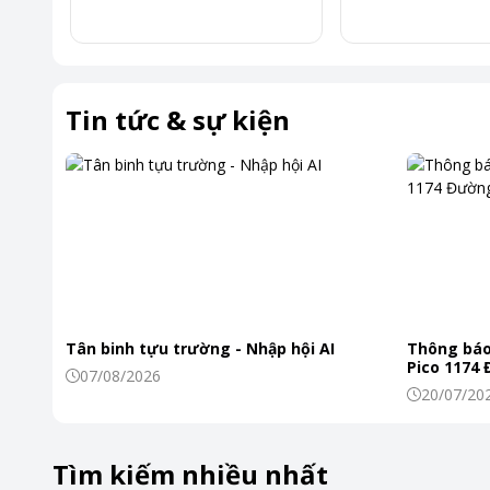
Độ phân giải 2K QHD 4MP cho hình ảnh sắc nét vượt trội
Tapo C225 được trang bị cảm biến 4MP, mang lại hình ảnh ch
thường.
Tin tức & sự kiện
Kết hợp cùng công nghệ HDR, camera có khả năng tái tạo hì
nhận diện chi tiết rõ ràng hơn ở cả vùng sáng và vùng tối.
Tân binh tựu trường - Nhập hội AI
Thông báo
Pico 1174
07/08/2026
20/07/20
Tìm kiếm nhiều nhất