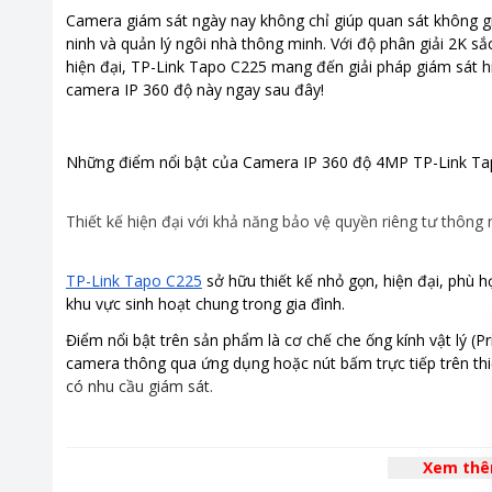
Kích thước, khối lượng
Dài 8 cm
Camera giám sát ngày nay không chỉ giúp quan sát không gi
ninh và quản lý ngôi nhà thông minh. Với độ phân giải 2K sắ
Khoảng giá
Từ 500.00
hiện đại, TP-Link Tapo C225 mang đến giải pháp giám sát hi
camera IP 360 độ này ngay sau đây!
Nơi sản xuất
Trung Qu
Thời gian bảo hành
24 tháng
Những điểm nổi bật của Camera IP 360 độ 4MP TP-Link Ta
Thiết kế hiện đại với khả năng bảo vệ quyền riêng tư thông
TP-Link Tapo C225
sở hữu thiết kế nhỏ gọn, hiện đại, phù 
khu vực sinh hoạt chung trong gia đình.
Điểm nổi bật trên sản phẩm là cơ chế che ống kính vật lý 
camera thông qua ứng dụng hoặc nút bấm trực tiếp trên thiế
có nhu cầu giám sát.
Xem th