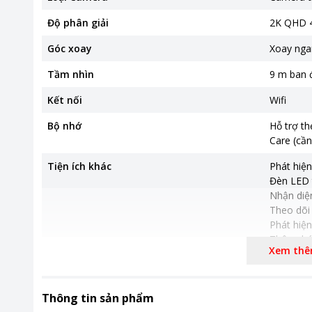
Độ phân giải
2K QHD 
Góc xoay
Xoay nga
Tầm nhìn
9 m ban
Kết nối
Wifi
Bộ nhớ
Hỗ trợ t
Care (cần
Tiện ích khác
Phát hiện
Đèn LED 
Nhận diện
Theo dõi
Phát hiện
Thông bá
Xem th
Chế độ ri
Đèn báo 
Công nghệ
Thông tin sản phẩm
Hình ảnh