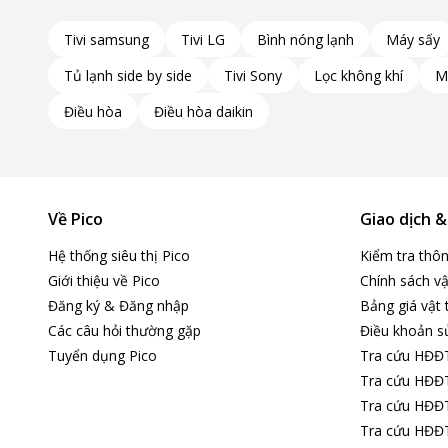
Tivi samsung
Tivi LG
Bình nóng lạnh
Máy sấy
Tủ lạnh side by side
Tivi Sony
Lọc không khí
M
*Hình ảnh chỉ ma
Điều hòa
Điều hòa daikin
Quay quét toàn cảnh 360° quan sát toàn bộ không gian
Về Pico
Giao dịch 
Camera
hỗ trợ khả năng xoay ngang bao phủ 360° và xoay d
với một thiết bị duy nhất.
Hệ thống siêu thị Pico
Kiểm tra thô
Giới thiệu về Pico
Chính sách vậ
Nhờ khả năng quay quét linh hoạt, người dùng có thể giảm
diễn ra trong không gian lắp đặt.
Đăng ký & Đăng nhập
Bảng giá vật 
Các câu hỏi thường gặp
Điều khoản s
Tuyển dụng Pico
Tra cứu HĐĐ
Tra cứu HĐĐT
Tra cứu HĐĐT
Tra cứu HĐĐT