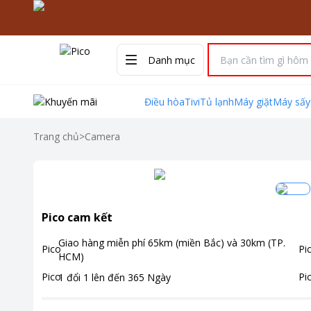
Danh mục
Điều hòa
Tivi
Tủ lạnh
Máy giặt
Máy sấy
Trang chủ
>
Camera
Pico cam kết
Giao hàng miễn phí
65km (miền Bắc) và 30km (TP.
HCM)
1 đổi 1 lên đến
365
Ngày