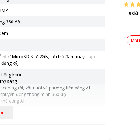
4MP
0
đán
ng 360 độ
 đêm
Mới 
hẻ nhớ MicroSD ≤ 512GB, lưu trữ đám mây Tapo
 đăng ký)
 tiếng khóc
trợ sáng
 con người, vật nuôi và phương tiện bằng AI
 chuyển động thông minh 360 độ
 thú cưng AI
o báo động AI
êm
êng tư
nhấp nháy và báo động âm thanh khi có người
 Starlight
 2K