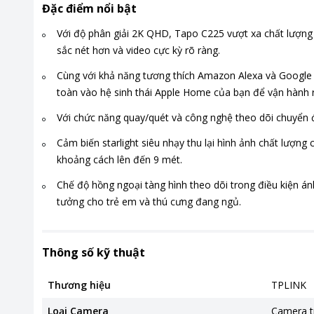
Đặc điểm nổi bật
Với độ phân giải 2K QHD, Tapo C225 vượt xa chất lượng F
sắc nét hơn và video cực kỳ rõ ràng.
Cùng với khả năng tương thích Amazon Alexa và Google 
toàn vào hệ sinh thái Apple Home của bạn để vận hành r
Với chức năng quay/quét và công nghệ theo dõi chuyển đ
Cảm biến starlight siêu nhạy thu lại hình ảnh chất lượng
khoảng cách lên đến 9 mét.
Chế độ hồng ngoại tàng hình theo dõi trong điều kiện á
tưởng cho trẻ em và thú cưng đang ngủ.
Thông số kỹ thuật
Thương hiệu
TPLINK
Loại Camera
Camera t