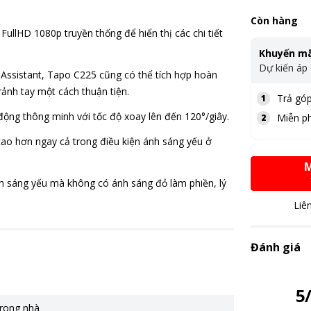
Còn hàng
ullHD 1080p truyền thống để hiển thị các chi tiết
Khuyến mã
Dự kiến áp
Assistant, Tapo C225 cũng có thể tích hợp hoàn
ảnh tay một cách thuận tiện.
Trả góp
1
ộng thông minh với tốc độ xoay lên đến 120°/giây.
Miễn ph
2
 cao hơn ngay cả trong điều kiện ánh sáng yếu ở
M
nh sáng yếu mà không có ánh sáng đỏ làm phiền, lý
Liê
Đánh giá
5
rong nhà