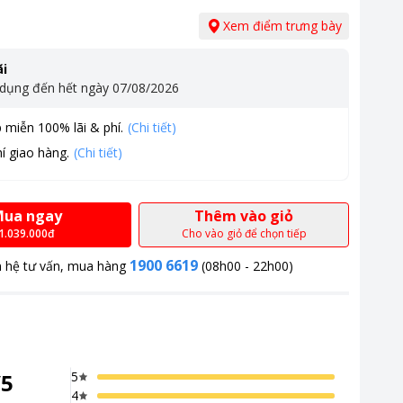
Xem điểm trưng bày
i
 dụng đến hết ngày
07/08/2026
 miễn 100% lãi & phí.
(Chi tiết)
í giao hàng.
(Chi tiết)
ua ngay
Thêm vào giỏ
1.039.000đ
Cho vào giỏ để chọn tiếp
1900 6619
n hệ tư vấn, mua hàng
(08h00 - 22h00)
/
5
5
4