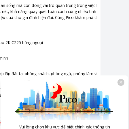
 - Rộng 8 cm - Cao 11.2 cm - Nặng 500 g
an sống mà còn đóng vai trò quan trọng trong việc bảo vệ an
c nét, khả năng quay quét toàn cảnh cùng nhiều tính năng AI
0 - 1 triệu
ệu quả cho gia đình hiện đại. Cùng Pico khám phá chi tiết mẫu
ốc
po 2K C225 hồng ngoại
 minh
hợp lắp đặt tại phòng khách, phòng ngủ, phòng làm việc hoặc
(Privacy Mode), cho phép người dùng dễ dàng đóng hoàn toàn
t bị. Giải pháp này giúp tăng cường quyền riêng tư khi không
êm
Vui lòng chọn khu vực để biết chính xác thông tin