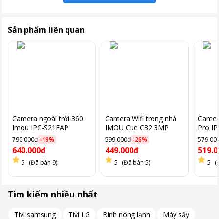
Sản phẩm liên quan
Camera ngoài trời 360
Camera Wifi trong nhà
Camer
Imou IPC-S21FAP
IMOU Cue C32 3MP
Pro I
790.000đ
-
19
%
599.000đ
-
26
%
579.00
640.000đ
449.000đ
519.0
5
(Đã bán 9)
5
(Đã bán 5)
5
(
Hình ảnh chỉ mang tính chất minh hoạ.
Tìm kiếm nhiều nhất
Xoay quét linh hoạt, quan sát toàn cảnh dễ dàng
Tivi samsung
Tivi LG
Bình nóng lạnh
Máy sấy