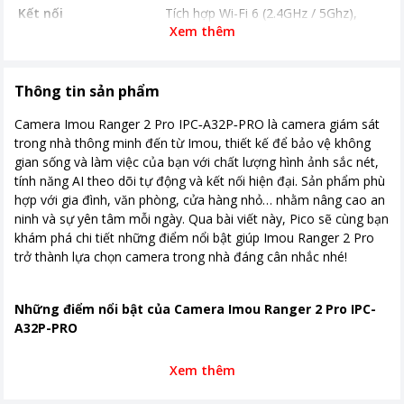
Kết nối
Tích hợp Wi-Fi 6 (2.4GHz / 5Ghz),
LAN
Xem thêm
Bộ nhớ
Hỗ trợ khe cắm thẻ nhớ Micro SD,
Max 512GB
Thông tin sản phẩm
Tiện ích khác
– Hỗ trợ đàm thoại 2 chiều – Hỗ trợ
Camera Imou Ranger 2 Pro IPC‑A32P‑PRO là camera giám sát
các tính năng thông minh: + Phát
trong nhà thông minh đến từ Imou, thiết kế để bảo vệ không
hiện chuyển động + Phát hiện con
gian sống và làm việc của bạn với chất lượng hình ảnh sắc nét,
người + Phát hiện âm thanh bất
tính năng AI theo dõi tự động và kết nối hiện đại. Sản phẩm phù
thường + Phát hiện thú cưng + Chế
hợp với gia đình, văn phòng, cửa hàng nhỏ… nhằm nâng cao an
độ riêng tư, Smart tracking - Tích hợp
ninh và sự yên tâm mỗi ngày. Qua bài viết này, Pico sẽ cùng bạn
còi báo động. Hỗ trợ tùy chỉnh âm
khám phá chi tiết những điểm nổi bật giúp Imou Ranger 2 Pro
thanh báo động
trở thành lựa chọn camera trong nhà đáng cân nhắc nhé!
Khoảng giá
Dưới 500.000đ
Nơi sản xuất
Trung Quốc
Những điểm nổi bật của Camera Imou Ranger 2 Pro IPC-
A32P-PRO
Thời gian bảo hành
12 tháng
Xem thêm
Chất lượng hình ảnh rõ nét với độ phân giải 3MP (2K)