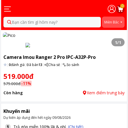
0
Bạn cần tìm gì hôm nay?
Miền Bắc
1
/
1
Camera Imou Ranger 2 Pro IPC-A32P-Pro
|
0
đánh giá
|
Đã bán
13
|
Chia sẻ
|
So sánh
519.000đ
-
11
%
579.000đ
Còn hàng
Xem điểm trưng bày
Khuyến mãi
Dự kiến áp dụng đến hết ngày
09/08/2026
Trả góp miễn 100% lãi & phí.
(Chi tiết)
1