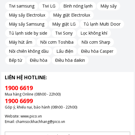
Tivi samsung
Tivi LG
Bình nóng lạnh
Máy sấy
Máy sấy Electrolux
Máy giặt Electrolux
Máy sấy Samsung
Máy giặt LG
Tủ lạnh Multi Door
Tủ lạnh side by side
Tivi Sony
Lọc không khí
Máy hút ẩm
Nồi cơm Toshiba
Nồi cơm Sharp
Nồi chiên không dầu
Lẩu điện
Điều hòa Casper
Bếp từ
Điều hòa
Điều hòa daikin
LIÊN HỆ HOTLINE:
1900 6619
Mua hàng Online (08h00 - 22h00)
1900 6699
Góp ý, khiếu nại, bảo hành (08h00 - 22h00)
Website:
www.pico.vn
Email:
chamsockhachhang@pico.vn