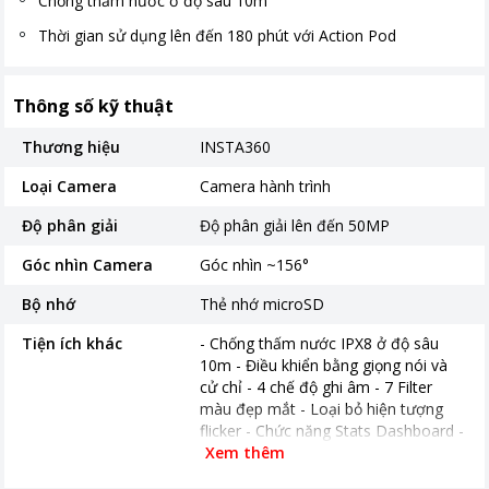
Chống thấm nước ở độ sâu 10m
Thời gian sử dụng lên đến 180 phút với Action Pod
Thông số kỹ thuật
Thương hiệu
INSTA360
Loại Camera
Camera hành trình
Độ phân giải
Độ phân giải lên đến 50MP
Góc nhìn Camera
Góc nhìn ~156°
Bộ nhớ
Thẻ nhớ microSD
Tiện ích khác
- Chống thấm nước IPX8 ở độ sâu
10m - Điều khiển bằng giọng nói và
cử chỉ - 4 chế độ ghi âm - 7 Filter
màu đẹp mắt - Loại bỏ hiện tượng
flicker - Chức năng Stats Dashboard -
Trang bị ngàm nam châm - 3 chế độ
Xem thêm
chống rung - Sử dụng Chip AI 5nm -