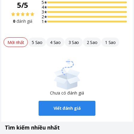
5
5
/
5
4
3
2
0
đánh giá
1
Mới nhất
5 Sao
4 Sao
3 Sao
2 Sao
1 Sao
Chưa có đánh giá
Viết đánh giá
Tìm kiếm nhiều nhất