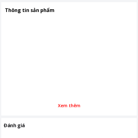
Thời gian sử dụng lên đến 180 phút
với Action Pod
Thông tin sản phẩm
Khoảng giá
Từ 10 - 20 triệu
Nơi sản xuất
Trung Quốc
Thời gian bảo hành
12 tháng
Xem thêm
Đánh giá