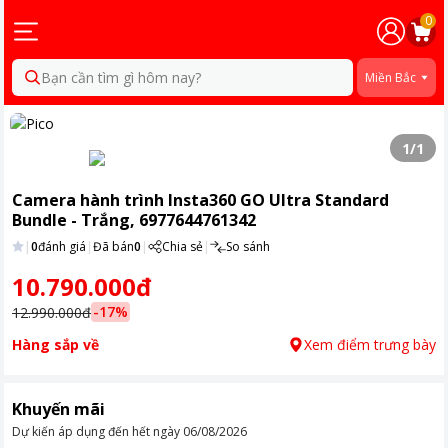
0
Bạn cần tìm gì hôm nay?
Miền Bắc
1
/
1
Camera hành trình Insta360 GO Ultra Standard
Bundle - Trắng, 6977644761342
|
0
đánh giá
|
Đã bán
0
|
Chia sẻ
|
So sánh
10.790.000đ
-
17
%
12.990.000đ
Hàng sắp về
Xem điểm trưng bày
Khuyến mãi
Dự kiến áp dụng đến hết ngày
06/08/2026