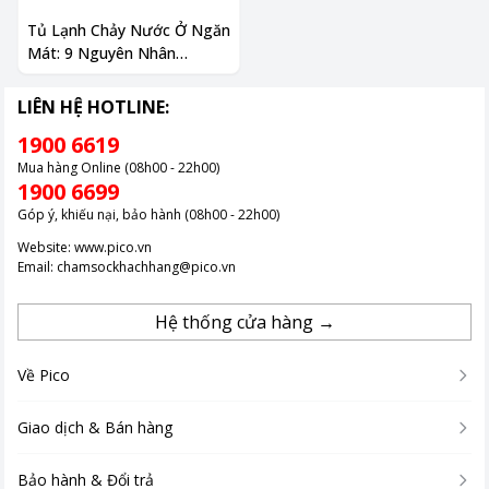
Tủ Lạnh Chảy Nước Ở Ngăn
Mát: 9 Nguyên Nhân
Thường Gặp Và Cách Khắc
Phục
LIÊN HỆ HOTLINE:
1900 6619
Mua hàng Online (08h00 - 22h00)
1900 6699
Góp ý, khiếu nại, bảo hành (08h00 - 22h00)
Website:
www.pico.vn
Email:
chamsockhachhang@pico.vn
Hệ thống cửa hàng →
Về Pico
Giao dịch & Bán hàng
Bảo hành & Đổi trả