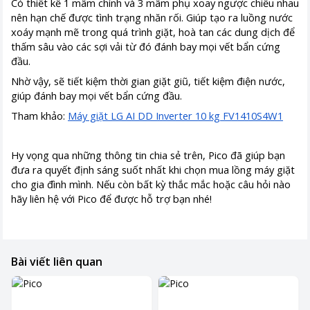
Có thiết kế 1 mâm chính và 3 mâm phụ xoay ngược chiều nhau
nên hạn chế được tình trạng nhăn rối. Giúp tạo ra luồng nước
xoáy mạnh mẽ trong quá trình giặt, hoà tan các dung dịch để
thấm sâu vào các sợi vải từ đó đánh bay mọi vết bẩn cứng
đầu.
Nhờ vậy, sẽ tiết kiệm thời gian giặt giũ, tiết kiệm điện nước,
giúp đánh bay mọi vết bẩn cứng đầu.
Tham khảo:
Máy giặt LG AI DD Inverter 10 kg FV1410S4W1
Hy vọng qua những thông tin chia sẻ trên, Pico đã giúp bạn
đưa ra quyết định sáng suốt nhất khi chọn mua lồng máy giặt
cho gia đình mình. Nếu còn bất kỳ thắc mắc hoặc câu hỏi nào
hãy liên hệ với Pico để được hỗ trợ bạn nhé!
Bài viết liên quan