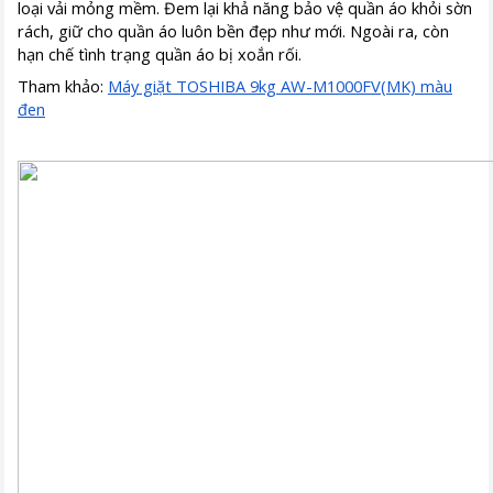
loại vải mỏng mềm. Đem lại khả năng bảo vệ quần áo khỏi sờn
rách, giữ cho quần áo luôn bền đẹp như mới. Ngoài ra, còn
hạn chế tình trạng quần áo bị xoắn rối.
Tham khảo:
Máy giặt TOSHIBA 9kg AW-M1000FV(MK) màu
đen