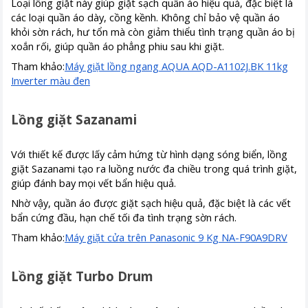
Loại lồng giặt này giúp giặt sạch quần áo hiệu quả, đặc biệt là
các loại quần áo dày, cồng kềnh. Không chỉ bảo vệ quần áo
khỏi sờn rách, hư tổn mà còn giảm thiểu tình trạng quần áo bị
xoắn rối, giúp quần áo phẳng phiu sau khi giặt.
Tham khảo:
Máy giặt lồng ngang AQUA AQD-A1102J.BK 11kg
Inverter màu đen
Lồng giặt Sazanami
Với thiết kế được lấy cảm hứng từ hình dạng sóng biển, lồng
giặt Sazanami tạo ra luồng nước đa chiều trong quá trình giặt,
giúp đánh bay mọi vết bẩn hiệu quả.
Nhờ vậy, quần áo được giặt sạch hiệu quả, đặc biệt là các vết
bẩn cứng đầu, hạn chế tối đa tình trạng sờn rách.
Tham khảo:
Máy giặt cửa trên Panasonic 9 Kg NA-F90A9DRV
Lồng giặt Turbo Drum