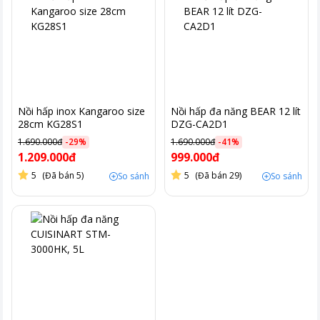
Nồi hấp inox Kangaroo size
Nồi hấp đa năng BEAR 12 lít
28cm KG28S1
DZG-CA2D1
1.690.000đ
-
29
%
1.690.000đ
-
41
%
1.209.000đ
999.000đ
5
(Đã bán 5)
5
(Đã bán 29)
So sánh
So sánh