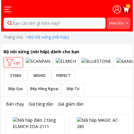
0
Bạn cần tìm gì hôm nay?
Miền Bắc
Trang chủ
>
Bộ nồi xửng (nồi hấp)
Bộ nồi xửng (nồi hấp)
dành cho bạn
Lọc
STEBA
MISHIO
PERFECT
Bếp Gas
Bếp Hồng Ngoại
Bếp Từ
Bán chạy
Giá tăng dần
Giá giảm dần