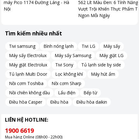
máy Pico 1174 Đường Láng - Hà
562 Lít Màu Đen: 6 Tính Năng
Nội
Vượt Trội Khiến Thực Phẩm T
Ngon Mỗi Ngày
Tìm kiếm nhiều nhất
Tivi samsung
Bình nóng lạnh
Tivi LG
Máy sấy
Máy sấy Electrolux
Máy sấy Samsung
Máy giặt LG
Máy giặt Electrolux
Tivi Sony
Tủ lạnh side by side
Tủ lạnh Multi Door
Lọc không khí
Máy hút ẩm
Nồi cơm Toshiba
Nồi cơm Sharp
Nồi chiên không dầu
Lẩu điện
Bếp từ
Điều hòa Casper
Điều hòa
Điều hòa daikin
LIÊN HỆ HOTLINE:
1900 6619
Mua hàng Online (08h00 - 22h00)