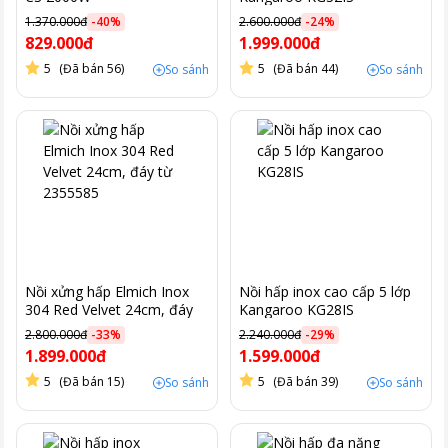
1.370.000đ
-
40
%
2.600.000đ
-
24
%
829.000đ
1.999.000đ
5
(Đã bán 56)
5
(Đã bán 44)
So sánh
So sánh
Nồi xửng hấp Elmich Inox
Nồi hấp inox cao cấp 5 lớp
304 Red Velvet 24cm, đáy
Kangaroo KG28IS
từ 2355585
2.800.000đ
-
33
%
2.240.000đ
-
29
%
1.899.000đ
1.599.000đ
5
(Đã bán 15)
5
(Đã bán 39)
So sánh
So sánh