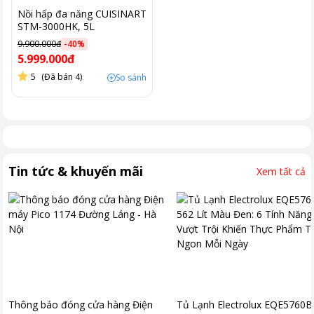
Nồi hấp đa năng CUISINART
STM-3000HK, 5L
9.900.000đ
-
40
%
5.999.000đ
5
(Đã bán 4)
So sánh
Tin tức & khuyến mãi
Xem tất cả
Thông báo đóng cửa hàng Điện
Tủ Lạnh Electrolux EQE5760B