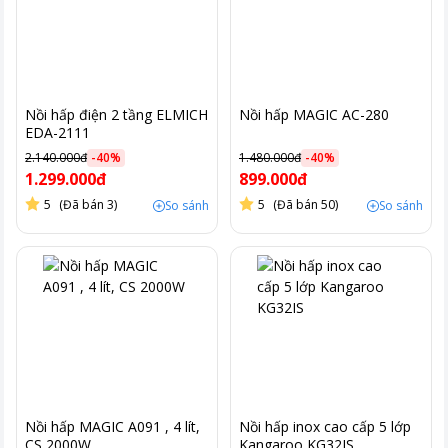
Nồi hấp điện 2 tầng ELMICH
Nồi hấp MAGIC AC-280
EDA-2111
2.140.000đ
-
40
%
1.480.000đ
-
40
%
1.299.000đ
899.000đ
5
(Đã bán 3)
5
(Đã bán 50)
So sánh
So sánh
Nồi hấp MAGIC A091 , 4 lít,
Nồi hấp inox cao cấp 5 lớp
CS 2000W
Kangaroo KG32IS