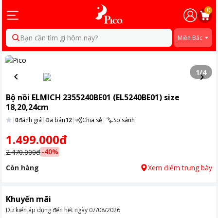
0
Bạn cần tìm gì hôm nay?
Miền Bắc
1
/
4
Bộ nồi ELMICH 2355240BE01 (EL5240BE01) size
18,20,24cm
|
0
đánh giá
|
Đã bán
12
|
Chia sẻ
|
So sánh
1.499.000đ
-
40
%
2.470.000đ
Còn hàng
Xem điểm trưng bày
Khuyến mãi
Dự kiến áp dụng đến hết ngày
07/08/2026