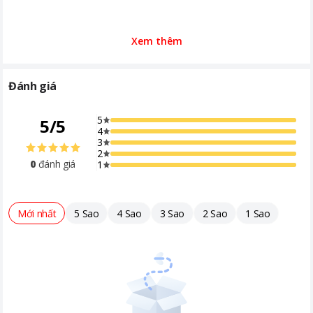
Xem thêm
Đánh giá
5
5
/
5
4
3
2
0
đánh giá
1
Mới nhất
5 Sao
4 Sao
3 Sao
2 Sao
1 Sao