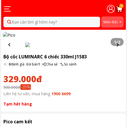
0
Bạn cần tìm gì hôm nay?
Miền Bắc
1
/
2
Bộ cốc LUMINARC 6 chiếc 330ml J1583
|
0
đánh giá
|
Đã bán
1
|
Chia sẻ
|
So sánh
329.000đ
-
35
%
500.000đ
Liên hệ tư vấn, mua hàng
1900 6699
Tạm hết hàng
Pico cam kết