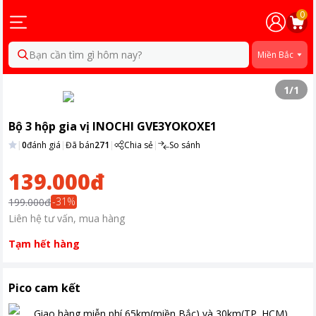
0
Bạn cần tìm gì hôm nay?
Miền Bắc
1
/
1
Bộ 3 hộp gia vị INOCHI GVE3YOKOXE1
|
0
đánh giá
|
Đã bán
271
|
Chia sẻ
|
So sánh
139.000đ
-
31
%
199.000đ
Liên hệ tư vấn, mua hàng
Tạm hết hàng
Pico cam kết
Giao hàng miễn phí
65km(miền Bắc) và 30km(TP. HCM)