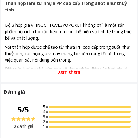
Thân hộp làm từ nhựa PP cao cấp trong suốt như thuỷ
tinh
Bộ 3 hộp gia vị INOCHI GVE3YOKOXE1 không chỉ là một sản
phẩm tiện ích cho căn bếp mà còn thể hiện sự tinh tế trong thiết
kế và chất lượng.
Với thân hộp được chế tạo từ nhựa PP cao cấp trong suốt như
thuỷ tinh, các hộp gia vị này mang lại sự rõ ràng tối ưu trong
việc quan sát nội dung bên trong.
Điều này không chỉ giúp bạn dễ dàng nhận diện các loại gia vị
Xem thêm
mà còn thuận tiện trong việc theo dõi mức độ oxy hóa của
chúng, từ đó đảm bảo rằng gia vị luôn tươi mới và giữ được
hương vị tốt nhất.
Đánh giá
Với thiết kế thông minh này, bạn có thể nhanh chóng kiểm tra
và thay thế gia vị khi cần, góp phần nâng cao hiệu quả sử dụng
5
5
/
5
và bảo quản trong không gian bếp của mình.
4
3
2
0
đánh giá
1