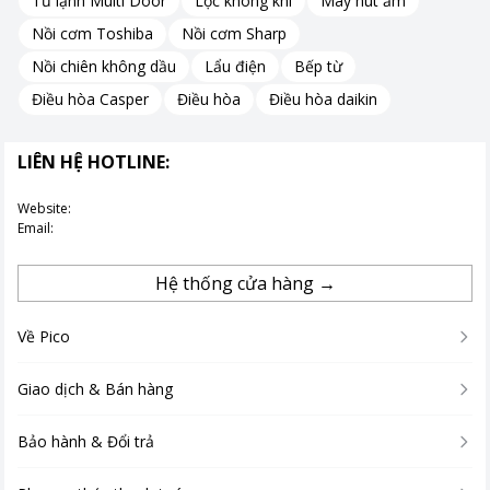
Tủ lạnh Multi Door
Lọc không khí
Máy hút ẩm
Nồi cơm Toshiba
Nồi cơm Sharp
Nồi chiên không dầu
Lẩu điện
Bếp từ
Điều hòa Casper
Điều hòa
Điều hòa daikin
LIÊN HỆ HOTLINE:
Website:
Email:
Hệ thống cửa hàng →
Nắp hộp tích hợp theo muỗng để dễ dàng xúc các loại gia
vị
Về Pico
Bộ 3 hộp gia vị INOCHI GVE3YOKOXE1 được trang bị nắp tích
Giao dịch & Bán hàng
hợp theo muỗng, một chi tiết nhỏ nhưng rất hữu ích, giúp bạn
dễ dàng xúc đổ các loại gia vị mà không cần phải tìm thêm
Bảo hành & Đổi trả
dụng cụ khác.
Tính năng này không chỉ tiết kiệm thời gian mà còn giảm thiểu