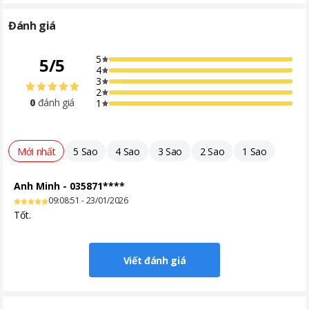
Đánh giá
5
5
/
5
4
3
2
0
đánh giá
1
Mới nhất
5 Sao
4 Sao
3 Sao
2 Sao
1 Sao
Anh Minh
-
035871****
09:08:51 - 23/01/2026
Tốt.
Viết đánh giá