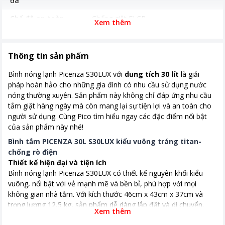
đa
Chế độ an toàn
Chống giật ELCB
Xem thêm
Chất liệu vỏ bình
Chất liệu ruột bìnhTráng men
Titanium
Thông tin sản phẩm
Kích thước, khối lượng
Cao x rộng x sâu (46cm x 43cm x
Bình nóng lạnh Picenza S30LUX với
dung tích 30 lít
là giải
37cm) 12,5kg
pháp hoàn hảo cho những gia đình có nhu cầu sử dụng nước
nóng thường xuyên. Sản phẩm này không chỉ đáp ứng nhu cầu
tắm giặt hàng ngày mà còn mang lại sự tiện lợi và an toàn cho
người sử dụng. Cùng Pico tìm hiểu ngay các đặc điểm nổi bật
của sản phẩm này nhé!
Bình tắm PICENZA 30L S30LUX kiểu vuông tráng titan-
chống rò điện
Thiết kế hiện đại và tiện ích
Bình nóng lạnh Picenza S30LUX có thiết kế nguyên khối kiểu
vuông, nổi bật với vẻ mạnh mẽ và bền bỉ, phù hợp với mọi
không gian nhà tắm. Với kích thước 46cm x 43cm x 37cm và
trọng lượng 12,5 kg, sản phẩm dễ dàng lắp đặt và di chuyển.
Xem thêm