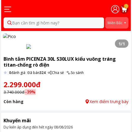
0
Bạn cần tìm gì hôm nay?
Miền Bắc
1
/
1
Bình tắm PICENZA 30L S30LUX kiểu vuông tráng
titan-chống rò điện
|
0
đánh giá
|
Đã bán
324
|
Chia sẻ
|
So sánh
2.299.000đ
-
39
%
3.740.000đ
Còn hàng
Xem điểm trưng bày
Khuyến mãi
Dự kiến áp dụng đến hết ngày
08/08/2026