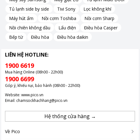
Tủ lạnh side by side
Tivi Sony
Lọc không khí
Máy hút ẩm
Nồi cơm Toshiba
Nồi cơm Sharp
Nồi chiên không dầu
Lẩu điện
Điều hòa Casper
Bếp từ
Điều hòa
Điều hòa daikin
LIÊN HỆ HOTLINE:
1900 6619
Mua hàng Online (08h00 - 22h00)
1900 6699
Góp ý, khiếu nại, bảo hành (08h00 - 22h00)
Website:
www.pico.vn
Email:
chamsockhachhang@pico.vn
Lớp men Titan bền bỉ
Hệ thống cửa hàng →
Bình chứa của Picenza S30LUX được tráng lớp men Titan, đóng
vai trò như một chiếc áo bảo vệ thanh đốt khỏi sự ăn mòn do
Về Pico
cặn bẩn giúp gia tăng tuổi thọ của thanh đốt và tiết kiệm năng