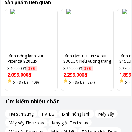
Sản phẩm liên quan
Bình nóng lạnh 20L
Bình tắm PICENZA 30L
Bình n
Picenza S20Lux
S30LUX kiểu vuông tráng
S15Lux
titan-chống rò điện
3.400.000đ
-
39
%
3.740.000đ
-
39
%
2.880.
2.099.000đ
2.299.000đ
1.899
5
(Đã bán 409)
5
(Đã bán 324)
5
(
Công nghệ cảm biến nhiệt tự động
Sản phẩm được trang bị cảm biến nhiệt tự động, giúp ngắt điện
khi phát hiện nhiệt độ nước cao vượt mức cho phép.
Tìm kiếm nhiều nhất
Tính năng này không chỉ bảo vệ người dùng khỏi nguy cơ bỏng
rát mà còn đảm bảo an toàn trong quá trình sử dụng.
Tivi samsung
Tivi LG
Bình nóng lạnh
Máy sấy
Máy sấy Electrolux
Máy giặt Electrolux
Máy sấy Samsung
Máy giặt LG
Tủ lạnh Multi Door