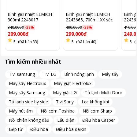
Bình giữ nhiệt ELMICH
Bình giữ nhiệt ELMICH
Bình g
300ml 2248017
2243665, 700ml, XX séc
22436
340.000đ
-
39
%
490.000đ
-
39
%
410.00
209.000đ
299.000đ
249.0
5
(Đã bán 33)
5
(Đã bán 40)
5
(
Tìm kiếm nhiều nhất
Tivi samsung
Tivi LG
Bình nóng lạnh
Máy sấy
Máy sấy Electrolux
Máy giặt Electrolux
Máy sấy Samsung
Máy giặt LG
Tủ lạnh Multi Door
Tủ lạnh side by side
Tivi Sony
Lọc không khí
Máy hút ẩm
Nồi cơm Toshiba
Nồi cơm Sharp
Nồi chiên không dầu
Lẩu điện
Điều hòa Casper
Bếp từ
Điều hòa
Điều hòa daikin