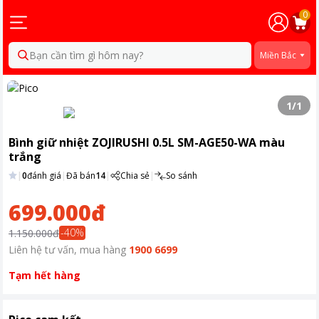
0
Bạn cần tìm gì hôm nay?
Miền Bắc
1
/
1
Bình giữ nhiệt ZOJIRUSHI 0.5L SM-AGE50-WA màu
trắng
|
0
đánh giá
|
Đã bán
14
|
Chia sẻ
|
So sánh
699.000đ
-
40
%
1.150.000đ
Liên hệ tư vấn, mua hàng
1900 6699
Tạm hết hàng