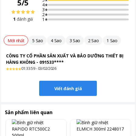
5
/
5
4
3
2
1
đánh giá
1
Mới nhất
5 Sao
4 Sao
3 Sao
2 Sao
1 Sao
CÔNG TY CỔ PHẦN SẢN XUẤT VÀ BẢO DƯỠNG THIẾT BỊ
HÀNG KHÔNG
-
091533****
01:33:59 - 03/02/2026
Viết đánh giá
Sản phẩm liên quan