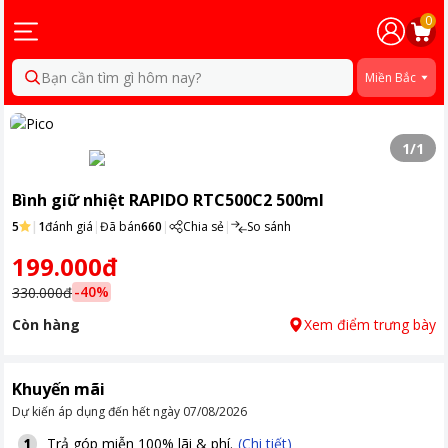
0
Bạn cần tìm gì hôm nay?
Miền Bắc
1
/
1
Bình giữ nhiệt RAPIDO RTC500C2 500ml
5
|
1
đánh giá
|
Đã bán
660
|
Chia sẻ
|
So sánh
199.000đ
-
40
%
330.000đ
Còn hàng
Xem điểm trưng bày
Khuyến mãi
Dự kiến áp dụng đến hết ngày
07/08/2026
Trả góp miễn 100% lãi & phí.
(Chi tiết)
1