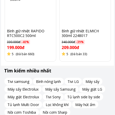
Bình giữ nhiệt RAPIDO
Bình giữ nhiệt ELMICH
RTC500C2 500ml
300ml 2248017
330.000đ
-
40
%
340.000đ
-
39
%
199.000đ
209.000đ
5
(Đã bán 660)
5
(Đã bán 33)
Tìm kiếm nhiều nhất
Thiết kế nắp an toàn và tiện dụng
Tivi samsung
Bình nóng lạnh
Tivi LG
Máy sấy
Máy sấy Electrolux
Máy sấy Samsung
Máy giặt LG
Nắp bình RTC500C2 được thiết kế kín khít, đảm bảo an toàn khi
sử dụng. Với gioăng silicon, nắp giữ kín hơi, ngăn chặn rò rỉ
Máy giặt Electrolux
Tivi Sony
Tủ lạnh side by side
nước khi di chuyển.
Tủ lạnh Multi Door
Lọc không khí
Máy hút ẩm
Miệng bình rộng giúp bạn dễ dàng cho trà, đá vào bên trong. Cơ
Nồi cơm Toshiba
Nồi cơm Sharp
chế nhấn để rót nước giúp bạn không cần mở nắp, tối ưu hóa