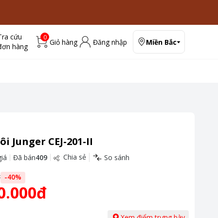
Tra cứu
0
Giỏ hàng
Đăng nhập
Miền Bắc
đơn hàng
ôi Junger CEJ-201-II
Chia sẻ
iá
Đã bán
409
So sánh
đ
-
40
%
0.000đ
Xem điểm trưng bày