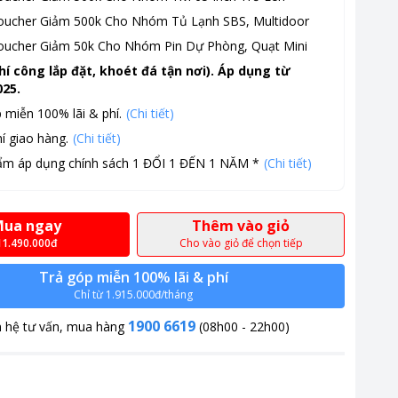
oucher Giảm 500k Cho Nhóm Tủ Lạnh SBS, Multidoor
oucher Giảm 50k Cho Nhóm Pin Dự Phòng, Quạt Mini
hí công lắp đặt, khoét đá tận nơi). Áp dụng từ
025.
 miễn 100% lãi & phí.
(Chi tiết)
í giao hàng.
(Chi tiết)
ẩm áp dụng chính sách 1 ĐỔI 1 ĐẾN 1 NĂM *
(Chi tiết)
ua ngay
Thêm vào giỏ
11.490.000đ
Cho vào giỏ để chọn tiếp
Trả góp miễn 100% lãi & phí
Chỉ từ 1.915.000đ/tháng
1900 6619
n hệ tư vấn, mua hàng
(08h00 - 22h00)