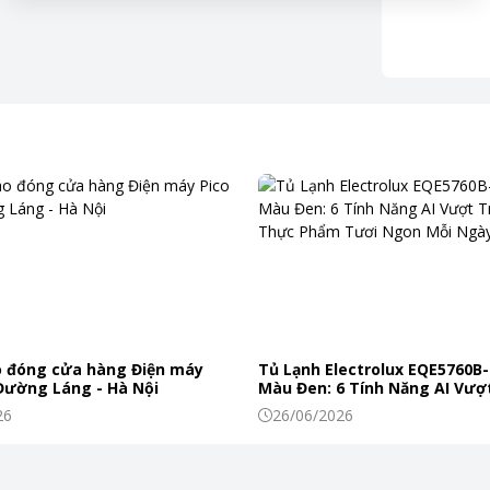
ới họa tiết tối giản nhưng không đơn điệu. Chất
ình sử dụng.
m điện năng.
ng hiệu Infineon Technology AG, đảm bảo hiệu suất
p điều chỉnh công suất linh hoạt.
 đóng cửa hàng Điện máy
Tủ Lạnh Electrolux EQE5760B-
 Đường Láng - Hà Nội
Màu Đen: 6 Tính Năng AI Vượt
Khiến Thực Phẩm Tươi Ngon
26
26/06/2026