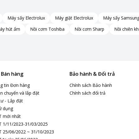
, mỗi vùng nấu đạt 2000W, giúp việc nấu nướng trở
Máy sấy Electrolux
Máy giặt Electrolux
Máy sấy Samsun
ông suất và tần số từ trường, tiết kiệm điện năng,
áy hút ẩm
Nồi cơm Toshiba
Nồi cơm Sharp
Nồi chiên k
 đặt nhiệt độ (60℃ – 240℃) cho mỗi vùng nấu, giúp
& Bán hàng
Bảo hành & Đổi trả
ng nghệ, mà còn trang bị nhiều tính năng an toàn
ng tin Đơn hàng
Chính sách Bảo hành
n chuyển và lắp đặt
Chính sách đổi trả
m soát thời gian nấu.
tư - Lắp đặt
ử dụng
T mới nhất
60℃.
 1/11/2023-31/03/2025
iết kiệm điện tối đa.
 25/06/2022 ~ 31/10/2023
 cháy nổ.