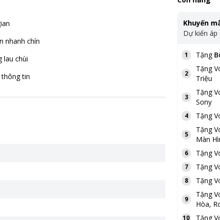
Khuyến mã
gian
Dự kiến áp
n nhanh chín
Tặng
B
1
 lau chùi
Tặng
V
2
thông tin
Triệu
Tặng
V
3
Sony
Tặng
V
4
Tặng
V
5
Màn Hì
Tặng
V
6
Tặng
V
7
Tặng
V
8
Tặng
V
9
Hòa, Ro
Tặng
V
10