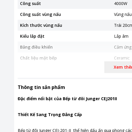
Công suất
4000W
Công suất vùng nấu
Vùng nấu
Kích thước vùng nấu
Trái 20c
Kiểu lắp đặt
Lắp âm
Bảng điều khiển
Cảm ứng
Chất liệu mặt bếp
Ceramic
Xem th
Loại nồi nấu
Mặt bếp 
Chế độ an toàn
-Tự động 
-Tự động 
Thông tin sản phẩm
-Bảo vệ q
áp/thấp á
Đặc điểm nổi bật của Bếp từ đôi Junger CEJ201II
-Chức nă
đảm bảo 
Thiết Kế Sang Trọng Đẳng Cấp
Tiện ích
Có hẹn g
Bếp từ đôi Junger CEJ-201-II thể hiện dấu ấn qua phong các