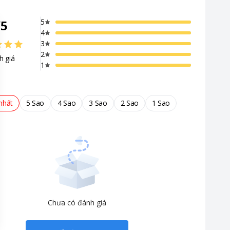
/
5
5
4
3
2
h giá
1
nhất
5 Sao
4 Sao
3 Sao
2 Sao
1 Sao
Chưa có đánh giá