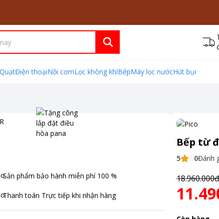
Quạt
Điện thoại
Nồi cơm
Lọc không khí
Bếp
Máy lọc nước
Hút bụi
Bếp từ đ
5
0
Đánh g
Sản phẩm bảo hành miễn phí
100
%
18.960.000
11.49
Thanh toán
Trực tiếp khi nhận hàng
Còn hàng