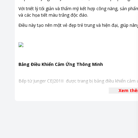
Kích thước, khối lượng
Ngang 71
Với triết lý tối giản và thẩm mỹ kết hợp công năng, sản ph
Khoảng giá
Từ 10 - 2
và các họa tiết màu trắng độc đáo.
Điều này tạo nên một vẻ đẹp trẻ trung và hiện đại, giúp nâ
Bảng Điều Khiển Cảm Ứng Thông Minh
Bếp từ Junger CEJ201II được trang bị bảng điều khiển cảm ứn
dùng dễ dàng thao tác và điều chỉnh.
Xem th
Màn hình LED hiển thị sắc nét thông tin về mức công suất, 
và điều chỉnh quá trình nấu nướng.
Mặt Kính Ceramic Cao Cấp