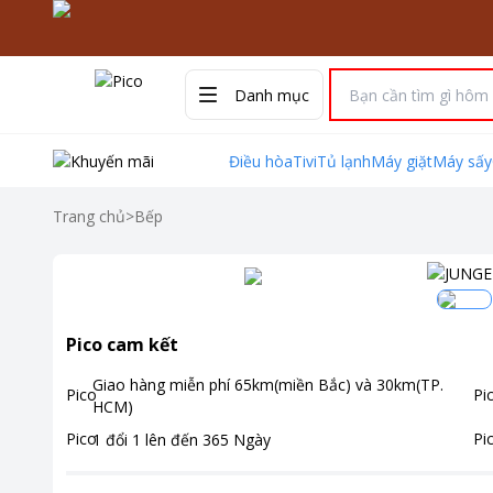
Danh mục
Điều hòa
Tivi
Tủ lạnh
Máy giặt
Máy sấy
Trang chủ
>
Bếp
Pico cam kết
Giao hàng miễn phí
65km(miền Bắc) và 30km(TP.
HCM)
1 đổi 1 lên đến
365
Ngày