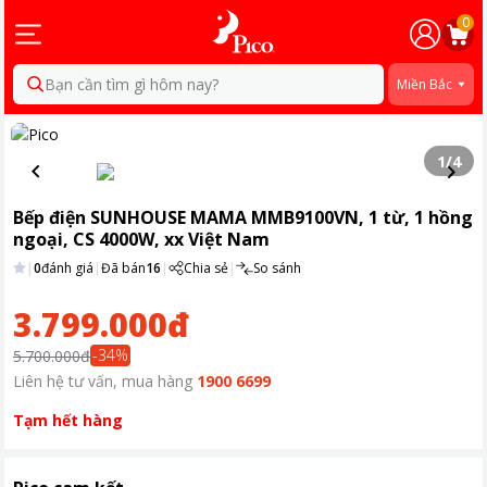
0
Bạn cần tìm gì hôm nay?
Miền Bắc
1
/
4
Bếp điện SUNHOUSE MAMA MMB9100VN, 1 từ, 1 hồng
ngoại, CS 4000W, xx Việt Nam
|
0
đánh giá
|
Đã bán
16
|
Chia sẻ
|
So sánh
3.799.000đ
-
34
%
5.700.000đ
Liên hệ tư vấn, mua hàng
1900 6699
Tạm hết hàng