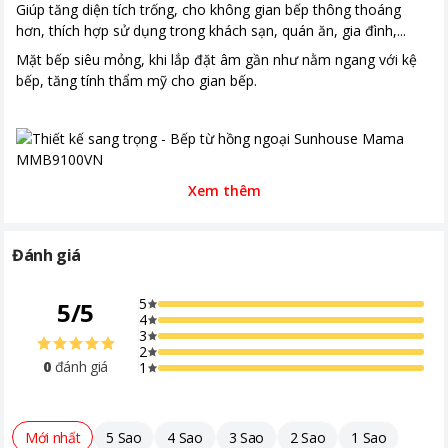
Giúp tăng diện tích trống, cho không gian bếp thông thoáng
hơn, thích hợp sử dụng trong khách sạn, quán ăn, gia đình,...
Mặt bếp siêu mỏng, khi lắp đặt âm gần như nằm ngang với kệ
bếp, tăng tính thẩm mỹ cho gian bếp.
Xem thêm
Bếp từ Sunhouse làm nóng nhanh, công suất mạnh mẽ
3600W
Đánh giá
Bếp có 2 vùng nấu, vùng bếp từ, chỉ sử dụng được nồi có đế
nhiễm từ, vùng hồng ngoại dùng được tất cả các loại nồi. Người
5
5
/
5
4
nội trợ chọn nồi thích hợp cho từng lò đun để nấu ăn tốt hơn.
3
Với tổng công suất 3600W, bếp sử dụng điện nối qua aptomat
2
0
đánh giá
1
(CB).
Mới nhất
5 Sao
4 Sao
3 Sao
2 Sao
1 Sao