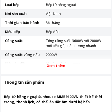
Loại bếp
Bếp từ hồng ngoại
Nơi sản xuất
Việt Nam
Thời gian bảo hành
36 tháng
Kiểu bếp
Bếp đôi
Công suất
Tổng công suất 3600W với 2000W
mỗi bếp giúp nấu nướng nhanh
Công suất vùng nấu
2000W
Kiểu lắp đặt
Lắp âm và lắp dương
Xem thêm
Bảng điều khiển
Cảm ứng
Chất liệu mặt bếp
gốm sứ thủy tinh cao cấp
Thông tin sản phẩm
Khoảng giá
Từ 2 - 5 triệu
Bếp từ hồng ngoại Sunhouse MMB9100VN thiết kế thời
trang, thanh lịch, có thể lắp đặt âm dưới kệ bếp