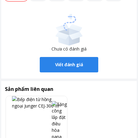
Điều khiển cảm ứng tiện dụng, hiện đại, nhanh nhạy, điều
chỉnh các chức năng chính xác, dễ dàng
Chưa có đánh giá
Mặt bếp bằng kính chịu nhiệt cao cấp, có khả năng chịu
nhiệt chịu lực tốt, tiện làm sạch khi bị bám bẩn
Viết đánh giá
Mặt kính có khả năng chịu nhiệt lên tới 600 độ C.
Sản phẩm liên quan
Với khóa bảng điều khiển, khi kích hoạt sẽ vô hiệu hóa toàn bộ
bàn phím chức năng, nếu trẻ nhỏ tò mò bấm vào bàn phím
cũng không gây nguy hiểm