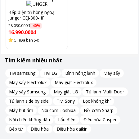
Bếp điện từ hồng ngoại
Junger CEJ-300-IIF
28.030.000đ
-
40
%
16.990.000đ
5
(Đã bán 54)
Tìm kiếm nhiều nhất
Tivi samsung
Tivi LG
Bình nóng lạnh
Máy sấy
Máy sấy Electrolux
Máy giặt Electrolux
Máy sấy Samsung
Máy giặt LG
Tủ lạnh Multi Door
Tủ lạnh side by side
Tivi Sony
Lọc không khí
Máy hút ẩm
Nồi cơm Toshiba
Nồi cơm Sharp
Nồi chiên không dầu
Lẩu điện
Điều hòa Casper
Bếp từ
Điều hòa
Điều hòa daikin