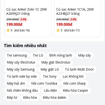
Củ sạc Anker Zolo 1C 20W
Củ sạc Anker 1C1A, 20W
A2699J21 trắng
A2348J21 trắng
299.000đ
-
34
%
299.000đ
-
34
%
199.000đ
199.000đ
5
(Đã bán 18)
5
(Đã bán 17)
Tìm kiếm nhiều nhất
Tivi samsung
Tivi LG
Bình nóng lạnh
Máy sấy
Máy sấy Electrolux
Máy giặt Electrolux
Máy sấy Samsung
Máy giặt LG
Tủ lạnh Multi Door
Tủ lạnh side by side
Tivi Sony
Lọc không khí
Máy hút ẩm
Nồi cơm Toshiba
Nồi cơm Sharp
Nồi chiên không dầu
Lẩu điện
Điều hòa Casper
Bếp từ
Điều hòa
Điều hòa daikin