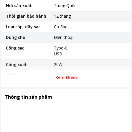
Nơi sản xuất
Trung Quốc
Thời gian bảo hành
12 tháng
Loại cáp, dây sạc
Củ Sạc
Dùng cho
Điện thoại
Cổng sạc
Type-C
USB
Công suất
20W
Tính năng
Sạc nhanh
Xem thêm
Sạc nhiều thiết bị
Tính năng khác
-Hỗ trợ sạc nhanh, công suất 20W -
Thông tin sản phẩm
Củ sạc có kiểu dáng nhỏ gọn, tiện lợi
để mang theo khi di chuyển
Khoảng giá
Dưới 500.000đ