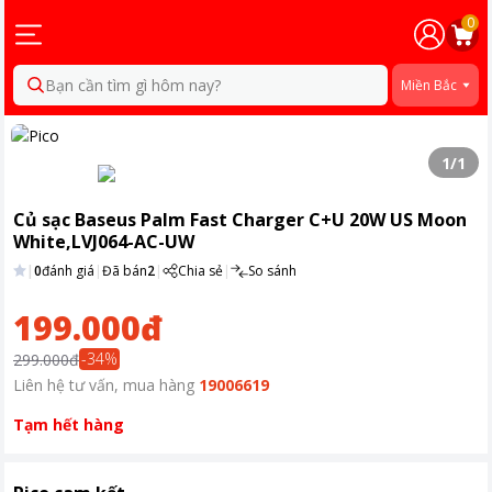
0
Bạn cần tìm gì hôm nay?
Miền Bắc
1
/
1
Củ sạc Baseus Palm Fast Charger C+U 20W US Moon
White,LVJ064-AC-UW
|
0
đánh giá
|
Đã bán
2
|
Chia sẻ
|
So sánh
199.000đ
-
34
%
299.000đ
Liên hệ tư vấn, mua hàng
19006619
Tạm hết hàng