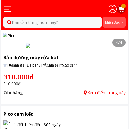
0
Bạn cần tìm gì hôm nay?
Miền Bắc
1
/
1
Bảo dưỡng máy rửa bát
|
0
đánh giá
|
Đã bán
9
|
Chia sẻ
|
So sánh
310.000đ
310.000đ
Còn hàng
Xem điểm trưng bày
Pico cam kết
1 đổi 1 lên đến
365
ngày