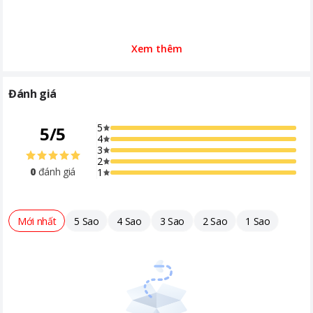
Xem thêm
Đánh giá
5
5
/
5
4
3
2
0
đánh giá
1
Mới nhất
5 Sao
4 Sao
3 Sao
2 Sao
1 Sao