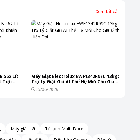
Xem tất cả
B 562 Lít
Máy Giặt Electrolux EWF1342R9SC 13kg:
 Trội
Trợ Lý Giặt Giũ AI Thế Hệ Mới Cho Gia
 Mỗi Ngày
Đình Hiện Đại
25/06/2026
g
Máy giặt LG
Tủ lạnh Multi Door
hông dầu
Lẩu điện
Điều hòa Casper
Bếp từ