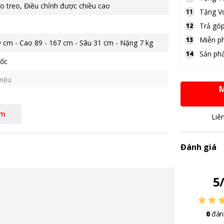
o treo
,
Điều chỉnh được chiều cao
Tặng
V
11
Trả góp
12
Miễn ph
13
 cm - Cao 89 - 167 cm - Sâu 31 cm - Nặng 7 kg
Sản ph
14
ốc
riệu
M
êm
Liê
Đánh giá
5
0
đán