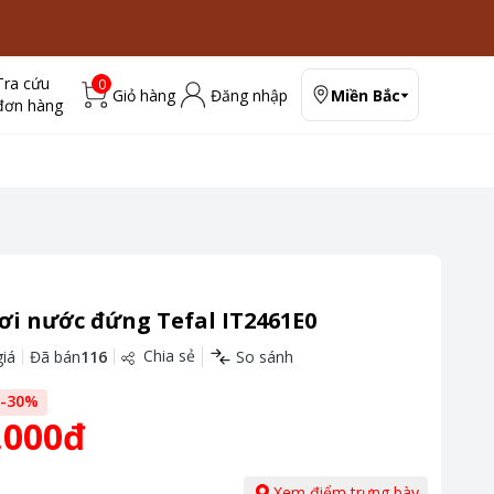
Tra cứu
0
Giỏ hàng
Đăng nhập
Miền Bắc
đơn hàng
ơi nước đứng Tefal IT2461E0
Chia sẻ
iá
Đã bán
116
So sánh
-
30
%
.000đ
Xem điểm trưng bày