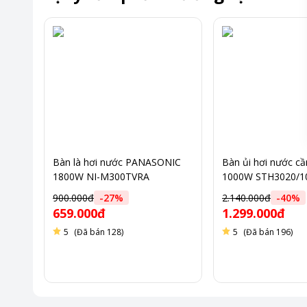
Bàn là hơi nước PANASONIC
Bàn ủi hơi nước cầ
1800W NI-M300TVRA
1000W STH3020/1
900.000đ
-
27
%
2.140.000đ
-
40
%
659.000đ
1.299.000đ
5
(Đã bán 128)
5
(Đã bán 196)