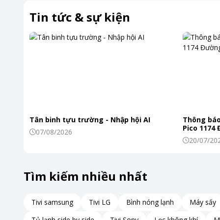
Tin tức & sự kiện
Tân binh tựu trường - Nhập hội AI
Thông báo
Pico 1174
07/08/2026
20/07/20
Tìm kiếm nhiều nhất
Tivi samsung
Tivi LG
Bình nóng lạnh
Máy sấy
Tủ lạnh side by side
Tivi Sony
Lọc không khí
M