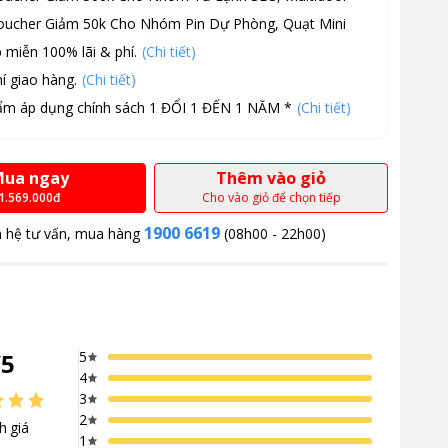
oucher Giảm 50k Cho Nhóm Pin Dự Phòng, Quạt Mini
 miễn 100% lãi & phí.
(Chi tiết)
í giao hàng.
(Chi tiết)
ẩm áp dụng chính sách 1 ĐỔI 1 ĐẾN 1 NĂM *
(Chi tiết)
ua ngay
Thêm vào giỏ
1.569.000đ
Cho vào giỏ để chọn tiếp
1900 6619
n hệ tư vấn, mua hàng
(08h00 - 22h00)
/
5
5
4
3
2
h giá
1