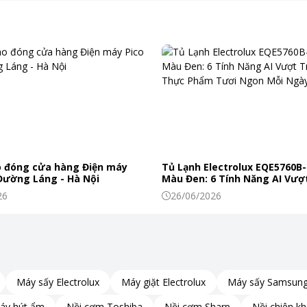
 đóng cửa hàng Điện máy
Tủ Lạnh Electrolux EQE5760B-
 Đường Láng - Hà Nội
Màu Đen: 6 Tính Năng AI Vượt
Khiến Thực Phẩm Tươi Ngon
26
26/06/2026
Máy sấy Electrolux
Máy giặt Electrolux
Máy sấy Samsun
áy hút ẩm
Nồi cơm Toshiba
Nồi cơm Sharp
Nồi chiên k