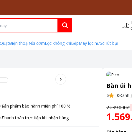
Quạt
Điện thoại
Nồi cơm
Lọc không khí
Bếp
Máy lọc nước
Hút bụi
Bàn ủi h
5
0
Đánh g
Sản phẩm bảo hành miễn phí
100
%
2.239.000đ
1.569
Thanh toán
trực tiếp khi nhận hàng
Còn hàng