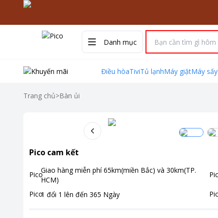
Danh mục
Điều hòa
Tivi
Tủ lạnh
Máy giặt
Máy sấy
Trang chủ
>
Bàn ủi
Pico cam kết
Giao hàng miễn phí
65km(miền Bắc) và 30km(TP.
HCM)
1 đổi 1 lên đến
365
Ngày