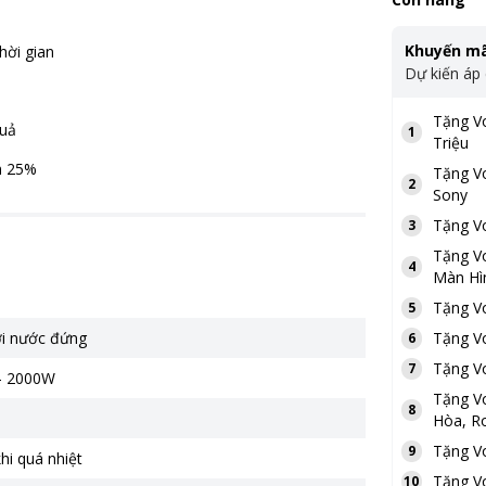
Khuyến mã
hời gian
Dự kiến áp
Tặng
V
quả
1
Triệu
ơn 25%
Tặng
V
2
Sony
Tặng
V
3
Tặng
V
4
Màn Hì
Tặng
V
5
ơi nước đứng
Tặng
V
6
Tặng
V
7
- 2000W
Tặng
V
8
Hòa, Ro
Tặng
V
9
hi quá nhiệt
Tặng
V
10