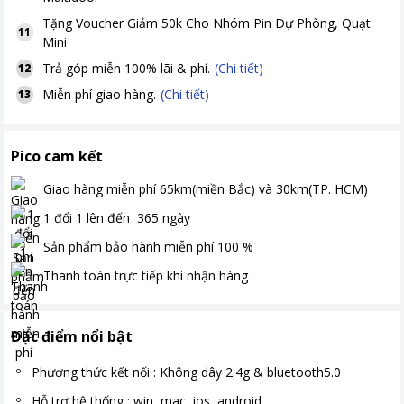
Tặng
Voucher Giảm 50k Cho Nhóm Pin Dự Phòng, Quạt
11
Mini
Trả góp miễn 100% lãi & phí.
(Chi tiết)
12
Miễn phí giao hàng.
(Chi tiết)
13
Pico cam kết
Giao hàng miễn phí
65km(miền Bắc) và 30km(TP. HCM)
1 đổi 1 lên đến
365
ngày
Sản phẩm bảo hành miễn phí
100
%
Thanh toán
trực tiếp khi nhận hàng
Đặc điểm nổi bật
Phương thức kết nối : Không dây 2.4g & bluetooth5.0
Hỗ trợ hệ thống : win, mac, ios, android