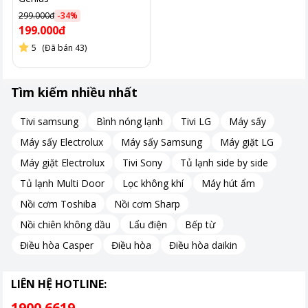
299.000đ
-
34
%
199.000đ
5
(Đã bán 43)
Tìm kiếm nhiều nhất
Tivi samsung
Bình nóng lạnh
Tivi LG
Máy sấy
Máy sấy Electrolux
Máy sấy Samsung
Máy giặt LG
Máy giặt Electrolux
Tivi Sony
Tủ lạnh side by side
Tủ lạnh Multi Door
Lọc không khí
Máy hút ẩm
Nồi cơm Toshiba
Nồi cơm Sharp
Nồi chiên không dầu
Lẩu điện
Bếp từ
Điều hòa Casper
Điều hòa
Điều hòa daikin
LIÊN HỆ HOTLINE:
1900 6619