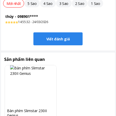
Mới nhất
5 Sao
4 Sao
3 Sao
2 Sao
1 Sao
thúy
-
098901****
14:55:32 - 24/03/2026
Viết đánh giá
Sản phẩm liên quan
Bàn phím Slimstar 230II
Genius