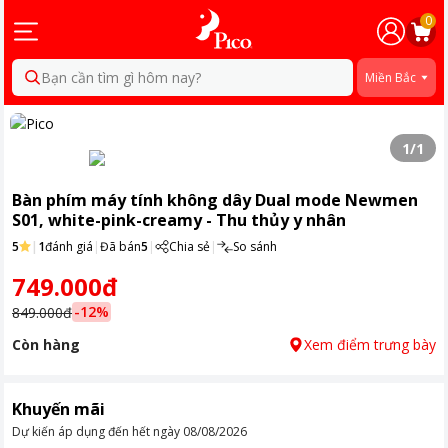
0
Bạn cần tìm gì hôm nay?
Miền Bắc
1
/
1
Bàn phím máy tính không dây Dual mode Newmen
S01, white-pink-creamy - Thu thủy y nhân
5
|
1
đánh giá
|
Đã bán
5
|
Chia sẻ
|
So sánh
749.000đ
-
12
%
849.000đ
Còn hàng
Xem điểm trưng bày
Khuyến mãi
Dự kiến áp dụng đến hết ngày
08/08/2026