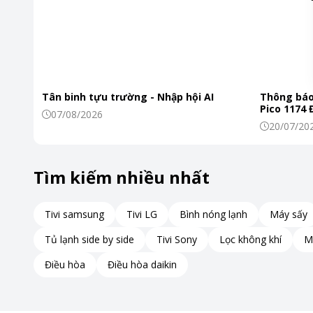
Tân binh tựu trường - Nhập hội AI
Thông báo
Pico 1174
07/08/2026
20/07/20
Tìm kiếm nhiều nhất
Tivi samsung
Tivi LG
Bình nóng lạnh
Máy sấy
Tủ lạnh side by side
Tivi Sony
Lọc không khí
M
Điều hòa
Điều hòa daikin