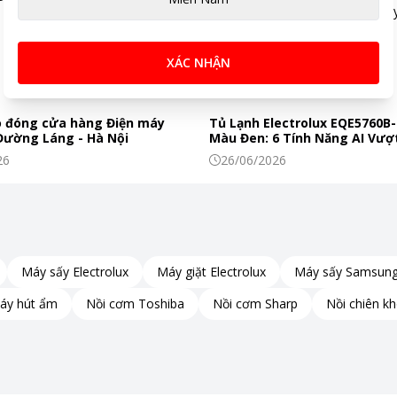
XÁC NHẬN
 đóng cửa hàng Điện máy
Tủ Lạnh Electrolux EQE5760B-
 Đường Láng - Hà Nội
Màu Đen: 6 Tính Năng AI Vượt
Khiến Thực Phẩm Tươi Ngon
26
26/06/2026
Máy sấy Electrolux
Máy giặt Electrolux
Máy sấy Samsun
áy hút ẩm
Nồi cơm Toshiba
Nồi cơm Sharp
Nồi chiên k