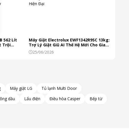
B 562 Lít
Máy Giặt Electrolux EWF1342R9SC 13kg:
 Trội
Trợ Lý Giặt Giũ AI Thế Hệ Mới Cho Gia
 Mỗi Ngày
Đình Hiện Đại
25/06/2026
g
Máy giặt LG
Tủ lạnh Multi Door
hông dầu
Lẩu điện
Điều hòa Casper
Bếp từ