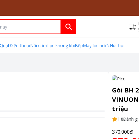
Quạt
Điện thoại
Nồi cơm
Lọc không khí
Bếp
Máy lọc nước
Hút bụi
Gói BH 
VINUONG 
triệu
0
Đánh gi
370.000đ