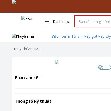
Danh mục
Điều hòa
Tivi
Tủ lạnh
Máy giặt
Máy sấy
Trang chủ
>
BHMR
Pico cam kết
Thông số kỹ thuật