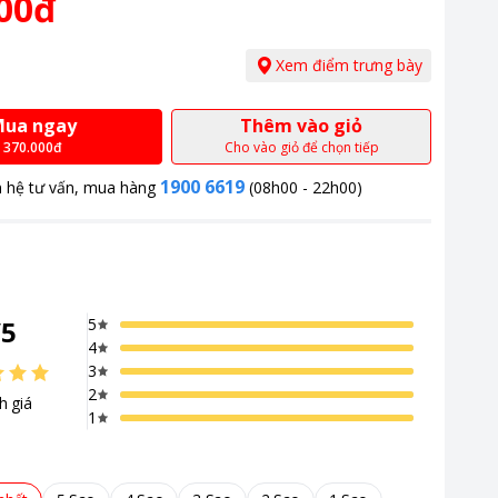
00đ
Xem điểm trưng bày
ua ngay
Thêm vào giỏ
370.000đ
Cho vào giỏ để chọn tiếp
1900 6619
n hệ tư vấn, mua hàng
(08h00 - 22h00)
/
5
5
4
3
2
h giá
1