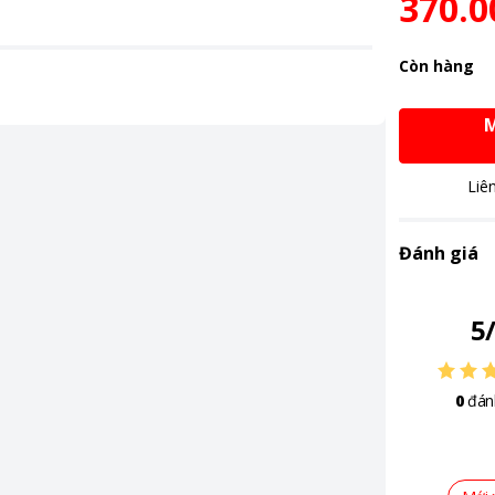
370.0
Còn hàng
M
Liê
Đánh giá
5
0
đán