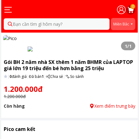
0
Bạn cần tìm gì hôm nay?
Miền Bắc
1
/
1
Gói BH 2 năm nhà SX thêm 1 năm BHMR của LAPTOP
giá lớn 19 triệu đến bé hơn bằng 25 triệu
|
0
đánh giá
|
Đã bán
1
|
Chia sẻ
|
So sánh
1.200.000đ
1.200.000đ
Còn hàng
Xem điểm trưng bày
Pico cam kết