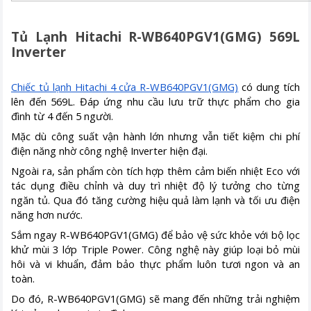
Tủ Lạnh Hitachi R-WB640PGV1(GMG) 569L
Inverter
Chiếc tủ lạnh Hitachi 4 cửa R-WB640PGV1(GMG)
có dung tích
lên đến 569L. Đáp ứng nhu cầu lưu trữ thực phẩm cho gia
đình từ 4 đến 5 người.
Mặc dù công suất vận hành lớn nhưng vẫn tiết kiệm chi phí
điện năng nhờ công nghệ Inverter hiện đại.
Ngoài ra, sản phẩm còn tích hợp thêm cảm biến nhiệt Eco với
tác dụng điều chỉnh và duy trì nhiệt độ lý tưởng cho từng
ngăn tủ. Qua đó tăng cường hiệu quả làm lạnh và tối ưu điện
năng hơn nước.
Sắm ngay R-WB640PGV1(GMG) để bảo vệ sức khỏe với bộ lọc
khử mùi 3 lớp Triple Power. Công nghệ này giúp loại bỏ mùi
hôi và vi khuẩn, đảm bảo thực phẩm luôn tươi ngon và an
toàn.
Do đó, R-WB640PGV1(GMG) sẽ mang đến những trải nghiệm