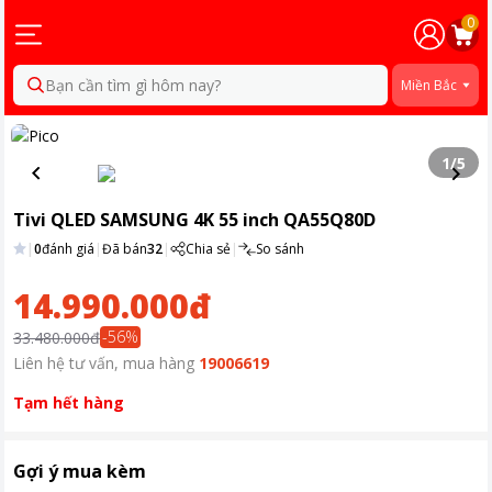
0
Bạn cần tìm gì hôm nay?
Miền Bắc
1
/
5
Tivi QLED SAMSUNG 4K 55 inch QA55Q80D
|
0
đánh giá
|
Đã bán
32
|
Chia sẻ
|
So sánh
14.990.000đ
-
56
%
33.480.000đ
Liên hệ tư vấn, mua hàng
19006619
Tạm hết hàng
Gợi ý mua kèm