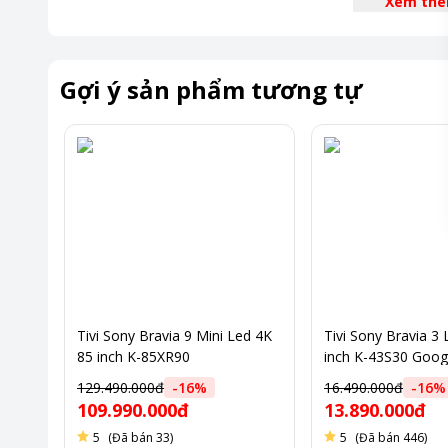
Xem th
Hệ điều hành Google TV cùng những tính năng chuẩn điện 
Tính năng điều khiển bằng giọng nói nhờ Google Assistant
Giao diện Eco Dashboard không chỉ thân thiện mà còn tích
Gợi ý sản phẩm tương tự
Thiết kế tối giản, tinh tế – Hòa hợp trong mọi không 
BRAVIA 3 II được thiết kế theo triết lý tối giản đặc trưng củ
trải nghiệm hình ảnh.
Viền màn hình mỏng giúp mở rộng không gian hiển thị, mang 
khi xem. Tổng thể thiết kế thanh thoát, gọn gàng giúp chiếc
khác nhau, từ phòng khách hiện đại đến không gian sống tối
Tivi Sony Bravia 9 Mini Led 4K
Tivi Sony Bravia 3
85 inch K-85XR90
inch K-43S30 Goog
*Hình ảnh chỉ mang tín
129.490.000đ
-
16
%
16.490.000đ
-
16
%
109.990.000đ
13.890.000đ
5
(Đã bán 33)
5
(Đã bán 446)