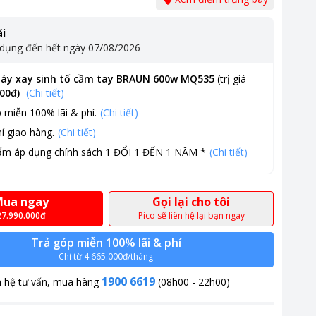
i
 dụng đến hết ngày
07/08/2026
áy xay sinh tố cầm tay BRAUN 600w MQ535
(trị giá
000đ
)
(Chi tiết)
 miễn 100% lãi & phí.
(Chi tiết)
í giao hàng.
(Chi tiết)
ẩm áp dụng chính sách 1 ĐỔI 1 ĐẾN 1 NĂM *
(Chi tiết)
ua ngay
Gọi lại cho tôi
27.990.000đ
Pico sẽ liên hệ lại bạn ngay
Trả góp miễn 100% lãi & phí
Chỉ từ 4.665.000đ/tháng
1900 6619
n hệ tư vấn, mua hàng
(08h00 - 22h00)