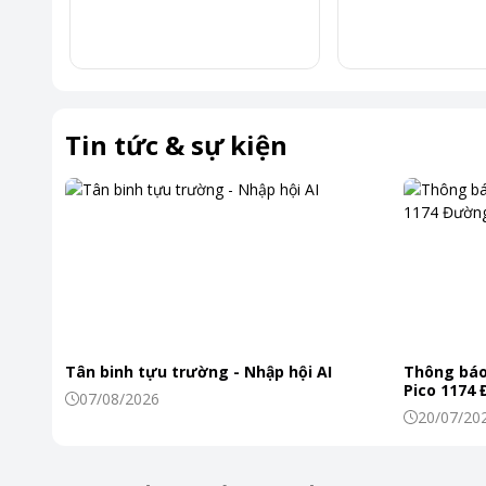
Phần chân đế được hoàn thiện chắc chắn với thiết kế tinh 
nhàng và thanh lịch. Nhờ đó, BRAVIA 3 II không chỉ là một 
gian sống, góp phần nâng tầm thẩm mỹ tổng thể.
Bộ xử lý XR Processor – Trí tuệ AI nâng tầm trải nghi
Tin tức & sự kiện
Ở trung tâm của BRAVIA 3 II là bộ xử lý XR Processor, đóng 
hiển thị.
Không chỉ xử lý hình ảnh theo thông số kỹ thuật, XR Proces
người cảm nhận. Từ đó, từng khung hình được tinh chỉnh về
hòa và tự nhiên nhất.
Tân binh tựu trường - Nhập hội AI
Thông báo
Pico 1174
07/08/2026
*Hình ảnh chỉ mang tín
20/07/20
Dù là một bộ phim điện ảnh hay một video trực tuyến, trải