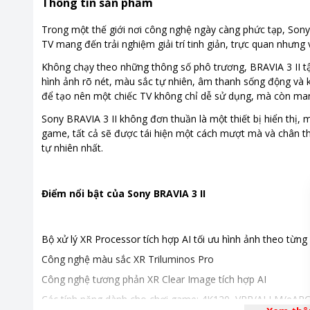
Thông tin sản phẩm
Kích thước không chân
Ngang 14
Trong một thế giới nơi công nghệ ngày càng phức tạp, Sony 
TV mang đến trải nghiệm giải trí tinh giản, trực quan như
Khối lượng không chân
20.8 kg
Không chạy theo những thông số phô trương, BRAVIA 3 II tập
Công nghệ hình ảnh
- Màn hì
hình ảnh rõ nét, màu sắc tự nhiên, âm thanh sống động và 
- Công ng
để tạo nên một chiếc TV không chỉ dễ sử dụng, mà còn mang l
mắt ngườ
Sony BRAVIA 3 II không đơn thuần là một thiết bị hiển thị, 
- Công n
game, tất cả sẽ được tái hiện một cách mượt mà và chân t
và chân 
tự nhiên nhất.
- Công ng
nhiễu
- Hỗ trợ
Điểm nổi bật của Sony BRAVIA 3 II
Công nghệ âm thanh
Tổng côn
Dolby A
Dolby Au
Bộ xử lý XR Processor tích hợp AI tối ưu hình ảnh theo từng
DTS:X
Công nghệ màu sắc XR Triluminos Pro
DTS-HD 
Công nghệ tương phản XR Clear Image tích hợp AI
Khoảng giá
Trên 20 t
Các tính năng dành cho chơi game: 4K120, VRR/ALLM/eAR