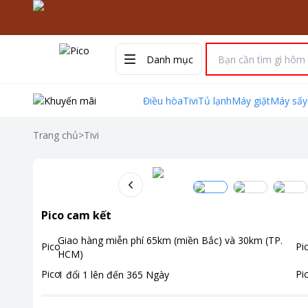
Danh mục
Điều hòa
Tivi
Tủ lạnh
Máy giặt
Máy sấy
Trang chủ
>
Tivi
Pico cam kết
Giao hàng miễn phí
65km (miền Bắc) và 30km (TP.
HCM)
1 đổi 1 lên đến
365
Ngày