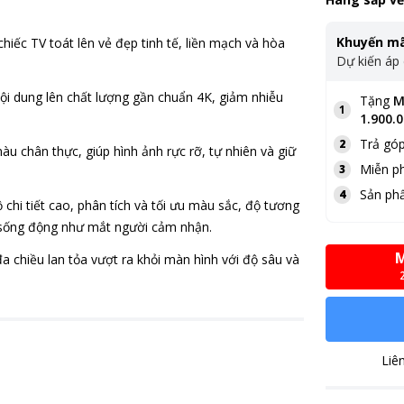
Khuyến mã
chiếc TV toát lên vẻ đẹp tinh tế, liền mạch và hòa
Dự kiến áp
ội dung lên chất lượng gần chuẩn 4K, giảm nhiễu
Tặng
M
1
1.900.
Trả góp
2
u chân thực, giúp hình ảnh rực rỡ, tự nhiên và giữ
Miễn ph
3
Sản ph
4
 chi tiết cao, phân tích và tối ưu màu sắc, độ tương
 sống động như mắt người cảm nhận.
M
hiều lan tỏa vượt ra khỏi màn hình với độ sâu và
Liê