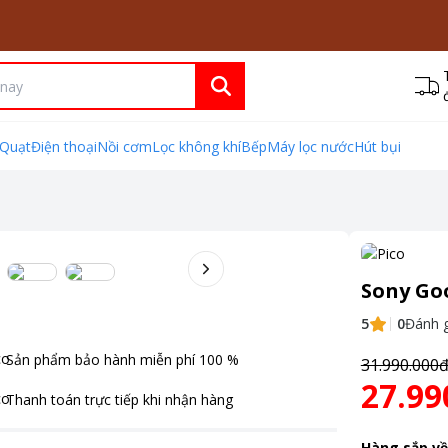
Quạt
Điện thoại
Nồi cơm
Lọc không khí
Bếp
Máy lọc nước
Hút bụi
Sony Go
5
0
Đánh g
Sản phẩm bảo hành miễn phí
100
%
31.990.000
27.99
Thanh toán
trực tiếp khi nhận hàng
Hàng sắp về