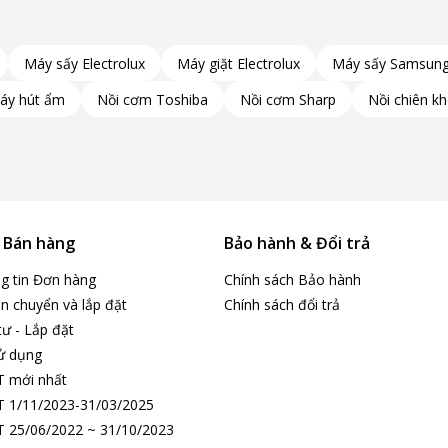
Máy sấy Electrolux
Máy giặt Electrolux
Máy sấy Samsun
 nguồn nội dung
áy hút ẩm
Nồi cơm Toshiba
Nồi cơm Sharp
Nồi chiên k
, và đó là lúc XR Clear Image phát huy vai trò.
ết, giúp các nội dung chưa đạt chuẩn 4K vẫn được
uồn phát trở nên liền mạch, không còn cảm giác
& Bán hàng
Bảo hành & Đổi trả
ể bạn đang xem nội dung gì.
ng tin Đơn hàng
Chính sách Bảo hành
n chuyển và lắp đặt
Chính sách đổi trả
àu cảm xúc
tư - Lắp đặt
ử dụng
xúc.
T mới nhất
 1/11/2023-31/03/2025
 màu rộng với độ chính xác cao, mang đến hàng tỷ
 25/06/2022 ~ 31/10/2023
ng hay cảnh vật được thể hiện một cách tự nhiên,