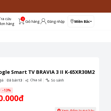
Tra cứu
0
Giỏ hàng
Đăng nhập
Miền Bắc
đơn hàng
ogle Smart TV BRAVIA 3 II K-65XR30M2
Chia sẻ
iá
Đã bán
13
So sánh
đ
-
13
%
0.000đ
Xem điểm trưng bày