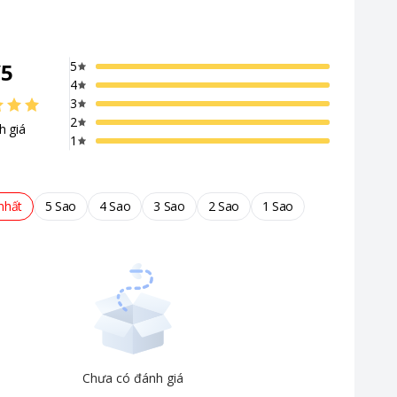
/
5
5
4
3
2
h giá
1
nhất
5 Sao
4 Sao
3 Sao
2 Sao
1 Sao
Chưa có đánh giá