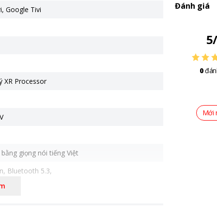
Đánh giá
i
,
Google Tivi
5
0
đán
lý XR Processor
Mới 
V
bằng giọng nói tiếng Việt
an, Bluetooth 5.3,
MI, eARC/ARC
êm
4.7 cm - Cao 90.4 cm - Dày 29 cm