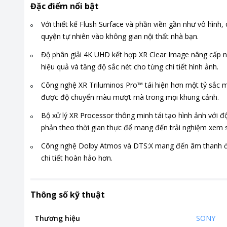
Đặc điểm nổi bật
Với thiết kế Flush Surface và phần viền gần như vô hình, 
quyện tự nhiên vào không gian nội thất nhà bạn.
Độ phân giải 4K UHD kết hợp XR Clear Image nâng cấp n
hiệu quả và tăng độ sắc nét cho từng chi tiết hình ảnh.
Công nghệ XR Triluminos Pro™ tái hiện hơn một tỷ sắc mà
được độ chuyển màu mượt mà trong mọi khung cảnh.
Bộ xử lý XR Processor thông minh tái tạo hình ảnh với độ
phản theo thời gian thực để mang đến trải nghiệm xem
Công nghệ Dolby Atmos và DTS:X mang đến âm thanh đa c
chi tiết hoàn hảo hơn.
Thông số kỹ thuật
Thương hiệu
SONY