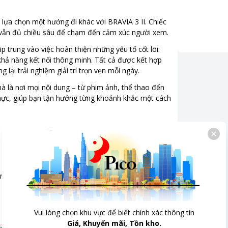
4.7 cm - Cao 84.1 cm - Dày 7 cm
lựa chọn một hướng đi khác với BRAVIA 3 II. Chiếc
ng vẫn đủ chiều sâu để chạm đến cảm xúc người xem.
 trung vào việc hoàn thiện những yếu tố cốt lõi:
nh LCD với đèn nền Direct LED
khả năng kết nối thông minh. Tất cả được kết hợp
hệ XR Processor: xử lý hình ảnh chân thực như
ại trải nghiệm giải trí trọn vẹn mỗi ngày.
i cảm nhận
mà là nơi mọi nội dung – từ phim ảnh, thể thao đến
ghệ XR Triluminos Pro: cho ra màu sắc phong phú
hực, giúp bạn tận hưởng từng khoảnh khắc một cách
thực
hệ XR Clear Image: cải thiện đọ rõ nét và giảm
 đa dạng chế độ Dolby Vision, HDR10, HLG
g suất loa 20W
tmos
dio
 nội dung
Master Audio
riệu
Vui lòng chọn khu vực để biết chính xác thông tin
C
Giá, Khuyến mãi, Tồn kho.