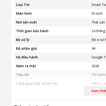
Loại Tivi
Smart Tiv
Màn hình
65 inch
Nơi sản xuất
Thái Lan
Thời gian bảo hành
24 tháng
Bộ xử lý
Bộ vi xử 
Độ phân giải
4K
Hệ điều hành
Google T
Năm ra mắt
2026
Tiện ích
Tìm kiếm 
Cổng giao tiếp và kết nối
Wifi 6, L
USB, HD
Xem th
Kích thước có chân
Ngang 14
Khối lượng có chân
21.2 kg