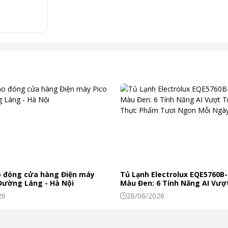
gọn, giúp TV đứng vững nhưng vẫn giữ được vẻ nhẹ
thiết bị công nghệ, mà còn là một phần của không
ệm hình ảnh
vai trò như “bộ não” điều khiển toàn bộ chất lượng
sor sử dụng AI để phân tích nội dung theo cách mắt
 độ sắc nét, màu sắc và độ tương phản sao cho hài
 đóng cửa hàng Điện máy
Tủ Lạnh Electrolux EQE5760B-
 Đường Láng - Hà Nội
Màu Đen: 6 Tính Năng AI Vượt
h chất minh họa
Khiến Thực Phẩm Tươi Ngon
26
26/06/2026
 nghiệm xem luôn được tối ưu để mang lại cảm giác