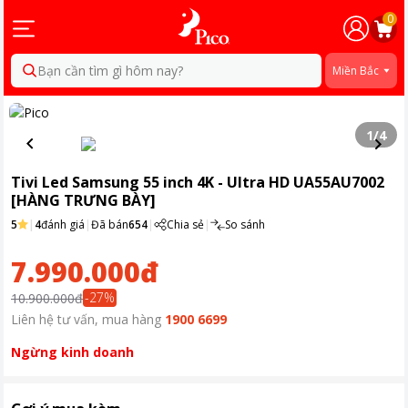
0
Bạn cần tìm gì hôm nay?
Miền Bắc
1
/
4
Tivi Led Samsung 55 inch 4K - Ultra HD UA55AU7002
[HÀNG TRƯNG BÀY]
5
|
4
đánh giá
|
Đã bán
654
|
Chia sẻ
|
So sánh
7.990.000đ
-
27
%
10.900.000đ
Liên hệ tư vấn, mua hàng
1900 6699
Ngừng kinh doanh