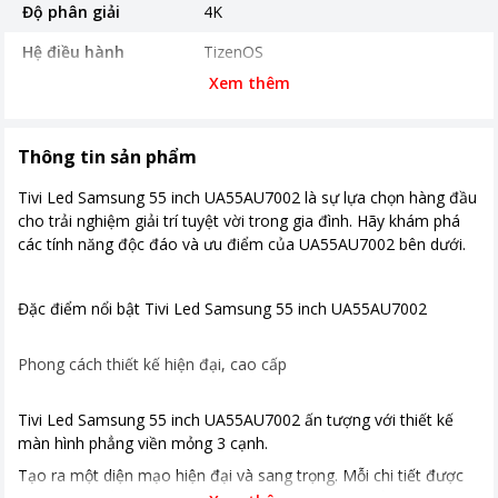
Độ phân giải
4K
Hệ điều hành
TizenOS
Xem thêm
Chất liệu
Chất liệu chân đế: Nhựa; Chất liệu
viền tivi: Nhựa
Năm ra mắt
2022
Thông tin sản phẩm
Ứng dụng phổ biến
YouTube , Netflix, Galaxy Play (Fim+)
Tivi Led Samsung 55 inch UA55AU7002 là sự lựa chọn hàng đầu
, Clip TV, FPT Play, MyTV, POPS Kids,
cho trải nghiệm giải trí tuyệt vời trong gia đình. Hãy khám phá
VieON, MP3 Zing, Spotify , Trình
các tính năng độc đáo và ưu điểm của UA55AU7002 bên dưới.
duyệt web
Cổng kết nối
Đặc điểm nổi bật Tivi Led Samsung 55 inch UA55AU7002
Kích thước có chân
Ngang 123.06 cm - Cao 78.63 cm -
Dày 25.82 cm
Phong cách thiết kế hiện đại, cao cấp
Khối lượng có chân
10.7 kg
Tivi Led Samsung 55 inch UA55AU7002 ấn tượng với thiết kế
màn hình phẳng viền mỏng 3 cạnh.
Kích thước không chân
Ngang 123.06 cm - Cao 70.9 cm -
Dày 7.39 cm
Tạo ra một diện mạo hiện đại và sang trọng. Mỗi chi tiết được