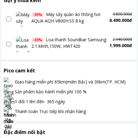
Gợi ý mua kèm
Máy sấy quần áo thông hơi
9.890.000đ
-
35
%
6.490.000đ
AQUA AQH-V800H.SS 8 kg
Loa thanh Soundbar Samsung
2.940.000đ
-
33
%
1.999.000đ
2.1 kênh,150W, HWT420
Pico cam kết
Giao hàng miễn phí
65km(miền Bắc) và 30km(TP. HCM)
Sản phẩm bảo hành miễn phí
100
%
1 đổi 1 lên đến
365
ngày
Thanh toán
Trực tiếp khi nhận hàng
Đặc điểm nổi bật