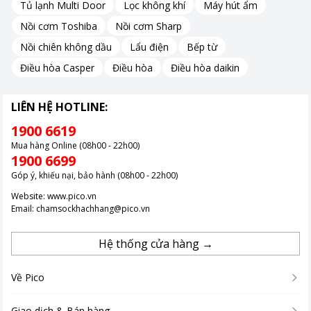
Tủ lạnh Multi Door
Lọc không khí
Máy hút ẩm
Mỗi màu sắc được tái tạo một cách rõ ràng và tinh tế, đem lại
Nồi cơm Toshiba
Nồi cơm Sharp
trải nghiệm xem tuyệt vời và không gì có thể sánh kịp.
Nồi chiên không dầu
Lẩu điện
Bếp từ
Điều hòa Casper
Điều hòa
Điều hòa daikin
LIÊN HỆ HOTLINE:
1900 6619
Mua hàng Online (08h00 - 22h00)
1900 6699
Góp ý, khiếu nại, bảo hành (08h00 - 22h00)
Website:
www.pico.vn
Email:
chamsockhachhang@pico.vn
Hệ thống cửa hàng →
Về Pico
Giao dịch & Bán hàng