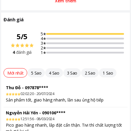
tối ưu hóa để đem lại trải nghiệm xem tinh tế và đẳng cấp, làm
Xem thêm
Khối lượng không chân
10.6 kg
nổi bật không gian trang trí của bạn.
Công nghệ hình ảnh
Crystal Processor 4K, HDR 10+, UHD
4K, UHD Dimming, Contrast
Đánh giá
Enhancer, Filmmaker Mode (FMM),
One Billion Color, Auto Motion Plus
5
5
/
5
4
Công nghệ âm thanh
Dolby Digital Plus, Adaptive Sound,
3
Q-Symphony
2
4
đánh giá
1
Khoảng giá
Từ 5 - 10 triệu
Mới nhất
5 Sao
4 Sao
3 Sao
2 Sao
1 Sao
Thu Đỗ
-
097878****
02:02:20 - 20/07/2024
Sản phẩm tốt, giao hàng nhanh, lần sau ủng hộ tiếp
Nguyễn Hải Yến
-
090106****
12:51:56 - 08/03/2024
Pico giao hàng nhanh, lắp đặt cẩn thận. Tivi thì chất lượng tốt