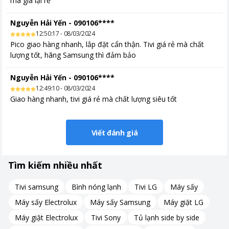
mà giá lại rẻ
Nguyễn Hải Yến
-
090106****
12:50:17 - 08/03/2024
Pico giao hàng nhanh, lắp đặt cẩn thận. Tivi giá rẻ mà chất
lượng tốt, hãng Samsung thì đảm bảo
Nguyễn Hải Yến
-
090106****
12:49:10 - 08/03/2024
Giao hàng nhanh, tivi giá rẻ mà chất lượng siêu tốt
Viết đánh giá
Tìm kiếm nhiều nhất
Màu sắc hiển thị rực rỡ và chân thực
Tivi samsung
Bình nóng lạnh
Tivi LG
Máy sấy
Máy sấy Electrolux
Máy sấy Samsung
Máy giặt LG
Công nghệ PurColor trên Tivi Led Samsung 55 inch
UA55AU7002 tạo ra hình ảnh sống động và chân thực hơn bao
Máy giặt Electrolux
Tivi Sony
Tủ lạnh side by side
giờ hết.