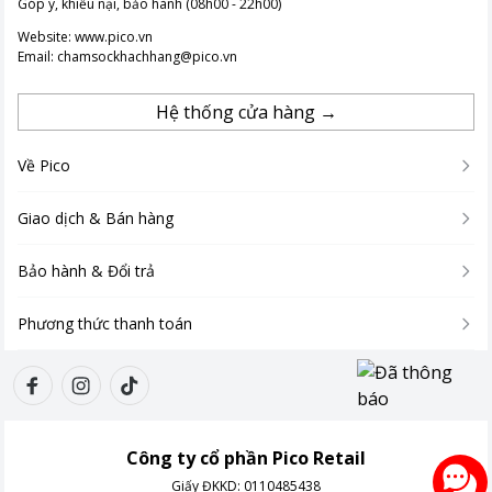
Góp ý, khiếu nại, bảo hành (08h00 - 22h00)
Website:
www.pico.vn
Email:
chamsockhachhang@pico.vn
Hệ thống cửa hàng →
Về Pico
Giao dịch & Bán hàng
Bảo hành & Đổi trả
Phương thức thanh toán
Công ty cổ phần Pico Retail
Giấy ĐKKD:
0110485438