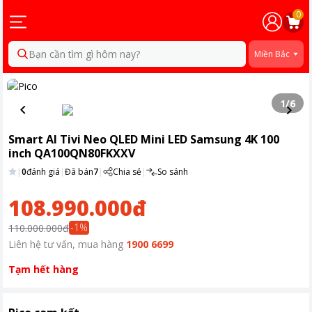
0
Bạn cần tìm gì hôm nay?
Miền Bắc
1
/
6
Smart AI Tivi Neo QLED Mini LED Samsung 4K 100
inch QA100QN80FKXXV
|
0
đánh giá
|
Đã bán
7
|
Chia sẻ
|
So sánh
108.990.000đ
-
1
%
110.000.000đ
Liên hệ tư vấn, mua hàng
1900 6699
Tạm hết hàng